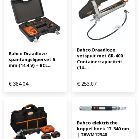
Bahco Draadloze 
Bahco Draadloze 
vetspuit met GR-400 
spantangslijperset 6 
Containercapaciteit 
mm (14.4 V) – BCL...
(14....
€
384,04
€
253,07
Bahco elektrische 
koppel hoek 17-340 nm 
| TAWM12340-