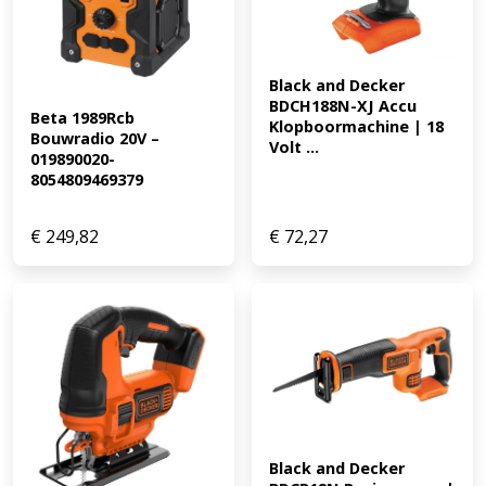
Black and Decker 
BDCH188N-XJ Accu 
Beta 1989Rcb 
Klopboormachine | 18 
Bouwradio 20V – 
Volt ...
019890020-
8054809469379
€
249,82
€
72,27
Black and Decker 