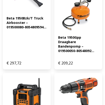
Beta 1950Bzk/T Truck 
Airbooster – 
019500080-8054809594...
Beta 1950Gpp 
Draagbare 
Bandenpomp – 
019500050-80548092...
€
297,72
€
209,22