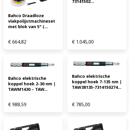
73141502...
Bahco Draadloze 
vlakpolijstmachineset 
met blok van 5" (...
€
664,82
€
1.045,00
Bahco elektrische 
Bahco elektrische 
koppel hoek 7-135 nm | 
koppel hoek 2-30 nm | 
TAW38135-7314150274...
TAWM1430 – TAW...
€
988,59
€
785,00