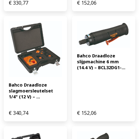
€
330,77
€
152,06
Bahco Draadloze 
slijpmachine 6 mm 
(14.4 V) – BCL32DG1-...
Bahco Draadloze 
slagmoersleutelset 
1/4" (12 V) – ...
€
340,74
€
152,06