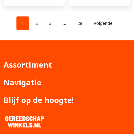
1
2
3
…
28
Volgende
Assortiment
Navigatie
Blijf op de hoogte!