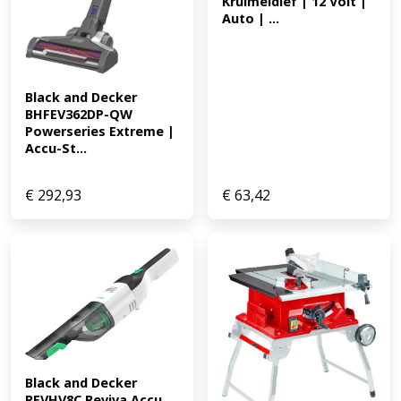
Kruimeldief | 12 Volt | 
Auto | ...
Black and Decker 
BHFEV362DP-QW 
Powerseries Extreme | 
Accu-St...
€
292,93
€
63,42
Black and Decker 
REVHV8C Reviva Accu 