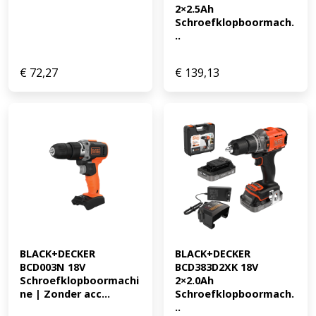
2×2.5Ah 
Schroefklopboormach.
..
€
72,27
€
139,13
BLACK+DECKER 
BLACK+DECKER 
BCD003N 18V 
BCD383D2XK 18V 
Schroefklopboormachi
2×2.0Ah 
ne | Zonder acc...
Schroefklopboormach.
..