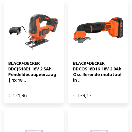
BLACK+DECKER 
BLACK+DECKER 
BDCJS18E1 18V 2.5Ah 
BDCOS18D1K 18V 2.0Ah 
Pendeldecoupeerzaag 
Oscillerende multitool 
| 1x 18...
in ...
€
121,96
€
139,13