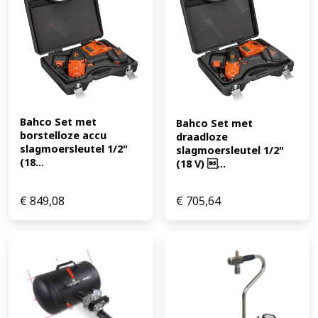
Bahco Set met 
Bahco Set met 
borstelloze accu 
draadloze 
slagmoersleutel 1/2" 
slagmoersleutel 1/2" 
(18...
(18 V) ...
€
849,08
€
705,64