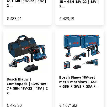
45 + GBH 18V-22 | 18V | 
45 + GBH 18V-22 | 18V | 
2 ...
2 ...
€
483,21
€
423,19
Bosch Blauw 18V-set 
Bosch Blauw | 
met 5 machines | GSB 
Combopack | GWS 18V-
+ GBH + GWS + GSA +...
7 + GBH 18V-22 | 18V | 2 
x...
€
475,80
€
1.071,82