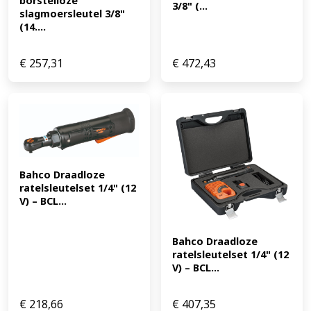
borstelloze 
3/8" (...
slagmoersleutel 3/8" 
(14....
€
257,31
€
472,43
Bahco Draadloze 
ratelsleutelset 1/4" (12 
V) – BCL...
Bahco Draadloze 
ratelsleutelset 1/4" (12 
V) – BCL...
€
218,66
€
407,35