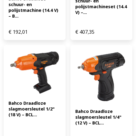
schuur- en 
schuur- en 
polijstmachineset (14.4 
polijstmachine (14.4 V) 
V) –...
– B...
€
192,01
€
407,35
Bahco Draadloze 
slagmoersleutel 1/2" 
Bahco Draadloze 
(18 V) – BCL...
slagmoersleutel 1/4" 
(12 V) – BCL...