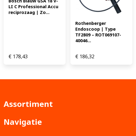
Bosch Blauw GSA 18 V-
LI C Professional Accu 
reciprozaag | Zo...
Rothenberger 
Endoscoop | Type 
TF2809 – ROT069107-
40046...
€
178,43
€
186,32
Assortiment
Navigatie