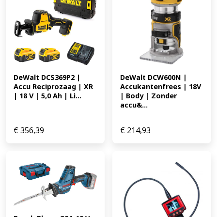
DeWalt DCS369P2 | 
DeWalt DCW600N | 
Accu Reciprozaag | XR 
Accukantenfrees | 18V 
| 18 V | 5,0 Ah | Li...
| Body | Zonder 
accu&...
€
356,39
€
214,93