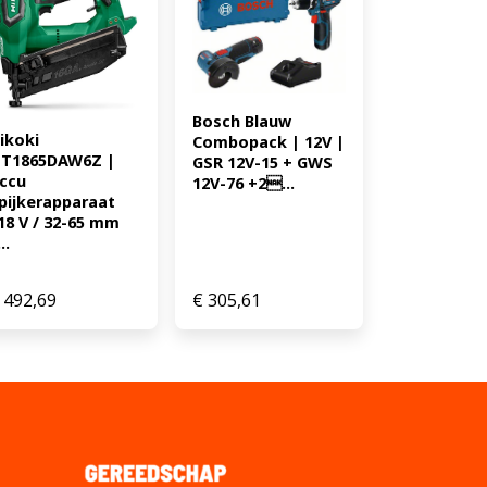
Bosch Blauw 
ikoki 
Combopack | 12V | 
T1865DAW6Z | 
GSR 12V-15 + GWS 
ccu 
12V-76 +2...
pijkerapparaat 
18 V / 32-65 mm 
..
492,69
€
305,61