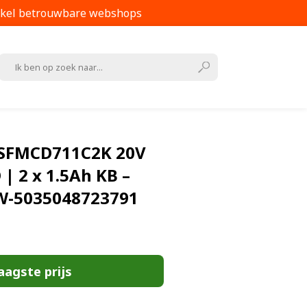
kel betrouwbare webshops
 SFMCD711C2K 20V
 2 x 1.5Ah KB –
-5035048723791
aagste prijs