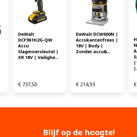
-
 
DeWalt 
DeWalt DCW600N | 
H
DCF961H2G-QW 
Accukantenfrees | 
N
Accu 
18V | Body | 
A
Slagmoersleutel | 
Zonder accu&...
S
XR 18V | Veilighe...
|
|.
€
737,50
€
214,93
€
Blijf op de hoogte!