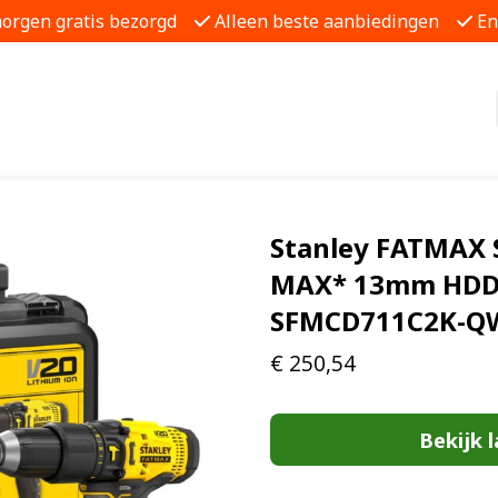
morgen gratis bezorgd
Alleen beste aanbiedingen
En
Stanley FATMAX
MAX* 13mm HDD |
SFMCD711C2K-QW
€
250,54
Bekijk l