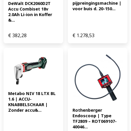
pijpreingingsmachine | 
DeWalt DCK2060D2T 
voor buis d. 20-150...
Accu Combiset 18v 
2.0Ah Li-ion in Koffer 
&...
€
382,28
€
1.278,53
Metabo NIV 18 LTX BL 
1.6 | ACCU-
KNABBELSCHAAR | 
Rothenberger 
Zonder accu&...
Endoscoop | Type 
TF2809 – ROT069107-
40046...