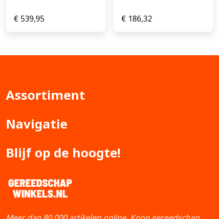
€
539,95
€
186,32
Assortiment
Navigatie
Blijf op de hoogte!
Meer dan 80.000 artikelen online. Koop gereedschap