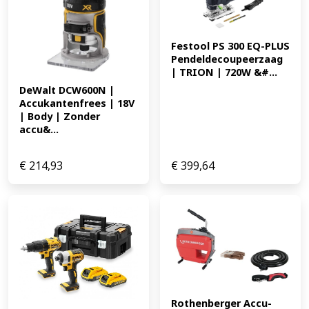
Festool PS 300 EQ-PLUS 
Pendeldecoupeerzaag 
| TRION | 720W &#...
DeWalt DCW600N | 
Accukantenfrees | 18V 
| Body | Zonder 
accu&...
€
214,93
€
399,64
Rothenberger Accu-