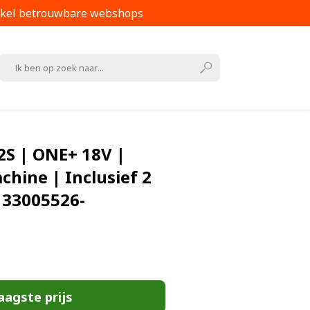
kel betrouwbare webshops
2S | ONE+ 18V |
hine | Inclusief 2
5133005526-
aagste prijs