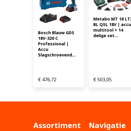
Metabo MT 18 LTX
BL QSL 18V | accu 
multitool + 14 
Bosch Blauw GDS 
delige set...
18V-320 C 
Professional | 
Accu 
Slagschroevend...
€
476,72
€
503,05
Assortiment
Navigatie