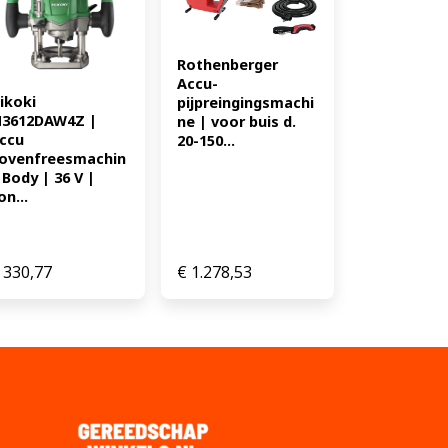
14.45
Rothenberger 
Accu-
ikoki 
pijpreingingsmachi
3612DAW4Z | 
ne | voor buis d. 
ccu 
20-150...
ovenfreesmachin
 Body | 36 V | 
on...
330,77
€
1.278,53