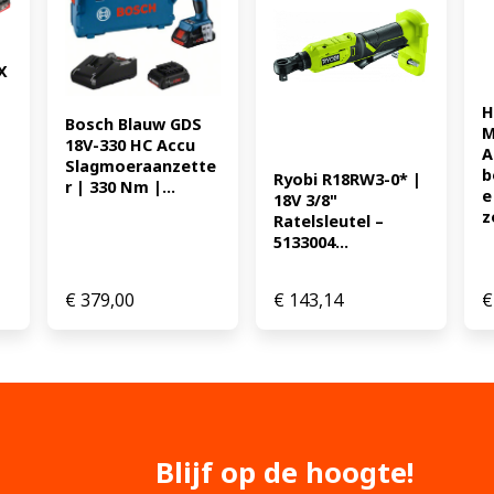
accu EAN: 4892210205216 2
 
H
Bosch Blauw GDS 
M
18V-330 HC Accu 
A
Slagmoeraanzette
b
Ryobi R18RW3-0* | 
r | 330 Nm |...
e
18V 3/8" 
z
Ratelsleutel – 
5133004...
€
379,00
€
143,14
€
Blijf op de hoogte!