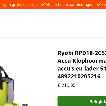
morgen gratis bezorgd
Alleen beste aanbiedingen
En
Ryobi RPD18-2C5
Accu Klopboormac
accu's en lader 
4892210205216
€
219,95
Bekijk l