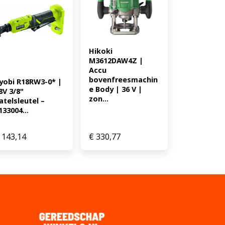
Hikoki 
M3612DAW4Z | 
Accu 
bovenfreesmachin
yobi R18RW3-0* | 
e Body | 36 V | 
8V 3/8" 
zon...
atelsleutel – 
133004...
143,14
€
330,77