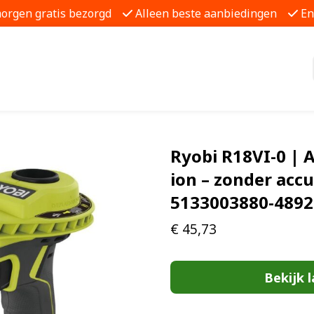
morgen gratis bezorgd
Alleen beste aanbiedingen
En
Ryobi R18VI-0 | A
ion – zonder accu
5133003880-489
€
45,73
Bekijk l