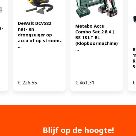
DeWalt DCV582 
Metabo Accu 
T-
nat- en 
Combo Set 2.8.4 | 
droogzuiger op 
BS 18 LT BL 
accu of op stroom 
(Klopboormachine) 
̵...
...
R
1
R
5
€
226,55
€
461,31
€
Blijf op de hoogte!