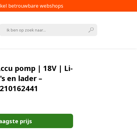
kel betrouwbare webshops
ccu pomp | 18V | Li-
's en lader –
2210162441
aagste prijs