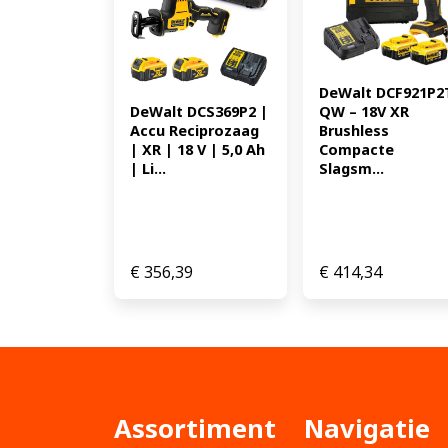
DeWalt DCF921P2
QW – 18V XR 
DeWalt DCS369P2 | 
Brushless 
Accu Reciprozaag 
Compacte 
| XR | 18 V | 5,0 Ah 
Slagsm...
| Li...
€
356,39
€
414,34
Assortiment
Navigatie