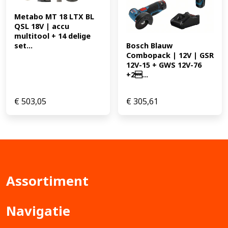
Metabo MT 18 LTX BL 
QSL 18V | accu 
multitool + 14 delige 
set...
Bosch Blauw 
Combopack | 12V | GSR 
12V-15 + GWS 12V-76 
+2...
€
503,05
€
305,61
Assortiment
Navigatie