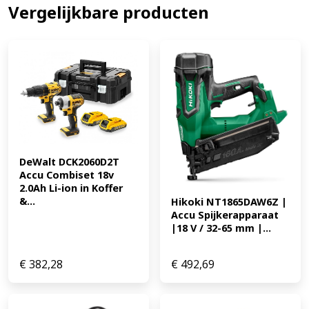
Vergelijkbare producten
technologie schakelt LED in bij het vastpakken van de
handgreep * Riemhaak is links of rechts te bevestigen
voor extra gemak Technische gegevens * PRESTATIE *
Magazijncapaciteit 105 * Magazijncapaciteit
splitpennen 105 * Nagelcapaciteit (mm) 15-50 *
Nageltype (mm) 1.2 * ACCU * Aantal meegeleverde
accu's 0 * Capaciteit accu (Ah) - * Lader inbegrepen Nee
* Motor 18V * GEWICHT * Gewicht (kg) - * EAN:
4892210196200 271.63
DeWalt DCK2060D2T 
Accu Combiset 18v 
2.0Ah Li-ion in Koffer 
&...
Hikoki NT1865DAW6Z | 
Accu Spijkerapparaat 
|18 V / 32-65 mm |...
€
382,28
€
492,69