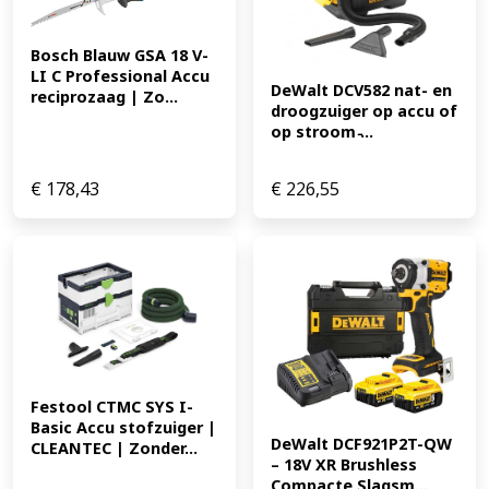
Bosch Blauw GSA 18 V-
LI C Professional Accu 
DeWalt DCV582 nat- en 
reciprozaag | Zo...
droogzuiger op accu of 
op stroom ̵...
€
178,43
€
226,55
Festool CTMC SYS I-
Basic Accu stofzuiger | 
DeWalt DCF921P2T-QW 
CLEANTEC | Zonder...
– 18V XR Brushless 
Compacte Slagsm...