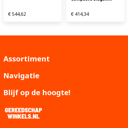
€
544,62
€
414,34
Assortiment
Navigatie
Blijf op de hoogte!