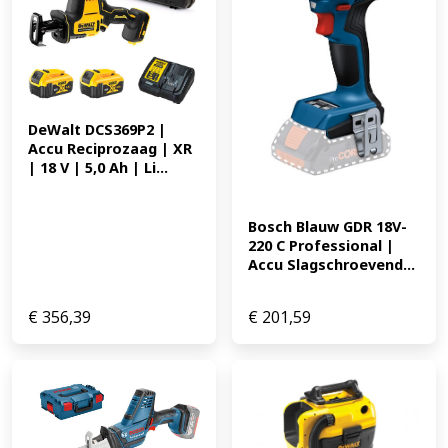
bereikbare plaatsen mogelijk. Het ergonomische
ontwerp van het apparaat EAN: 4009729079324 352.93
DeWalt DCS369P2 | 
Accu Reciprozaag | XR 
| 18 V | 5,0 Ah | Li...
Bosch Blauw GDR 18V-
220 C Professional | 
Accu Slagschroevend...
€
356,39
€
201,59