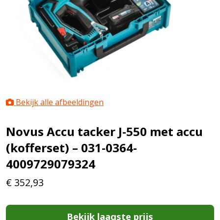
Bekijk alle afbeeldingen
Novus Accu tacker J-550 met accu
(kofferset) – 031-0364-
4009729079324
€
352,93
Bekijk laagste prijs