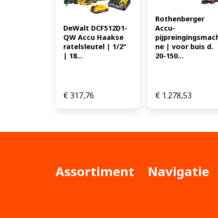
Rothenberger 
DeWalt DCF512D1-
Accu-
QW Accu Haakse 
pijpreingingsmac
ratelsleutel | 1/2" 
ne | voor buis d. 
| 18...
20-150...
€
317,76
€
1.278,53
Assortiment
Navigatie