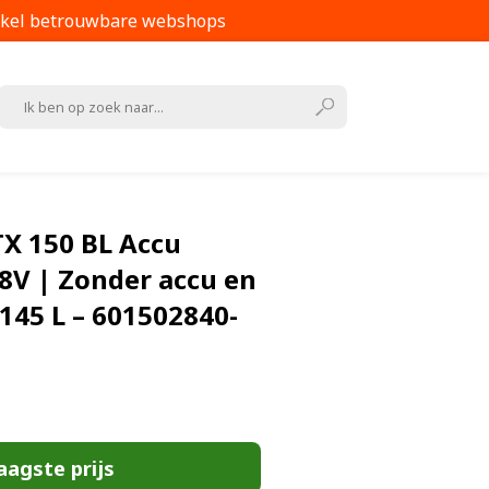
kel betrouwbare webshops
X 150 BL Accu
8V | Zonder accu en
145 L – 601502840-
aagste prijs