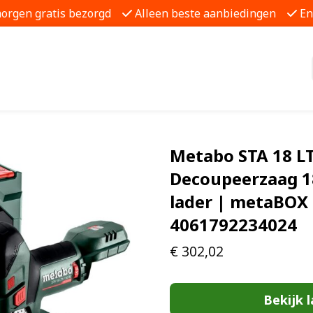
morgen gratis bezorgd
Alleen beste aanbiedingen
En
Metabo STA 18 LT
Decoupeerzaag 1
lader | metaBOX 
4061792234024
€
302,02
Bekijk l