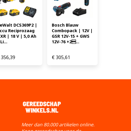
iger * Splintervrij zagen door
5
Bosch Blauw 
eWalt DCS369P2 | 
Combopack | 12V | 
ccu Reciprozaag 
GSR 12V-15 + GWS 
 XR | 18 V | 5,0 Ah 
12V-76 +2...
Li...
356,39
€
305,61
Meer dan 80.000 artikelen online.
Koop gereedschap voor de