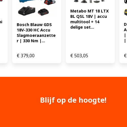
aansluiting van een alleszu
EAN: 4061792234024 294.4
Metabo MT 18 LTX 
BL QSL 18V | accu 
multitool + 14 
hi
D
Bosch Blauw GDS 
delige set...
A
18V-330 HC Accu 
|
Slagmoeraanzette
| 
r | 330 Nm |...
€
379,00
€
503,05
€
Blijf op de hoogte!