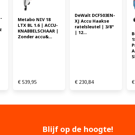
DeWalt DCF503EN-
-
Metabo NIV 18 
XJ Accu Haakse 
LTX BL 1.6 | ACCU-
ratelsleutel | 3/8" 
z
KNABBELSCHAAR | 
| 12...
B
Zonder accu&...
1
P
A
S
€
539,95
€
230,84
€
Blijf op de hoogte!