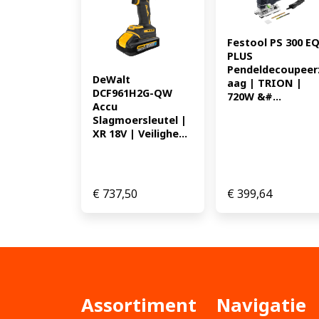
Festool PS 300 EQ
PLUS 
Pendeldecoupeer
DeWalt 
aag | TRION | 
DCF961H2G-QW 
720W &#...
Accu 
Slagmoersleutel | 
XR 18V | Veilighe...
€
737,50
€
399,64
Assortiment
Navigatie