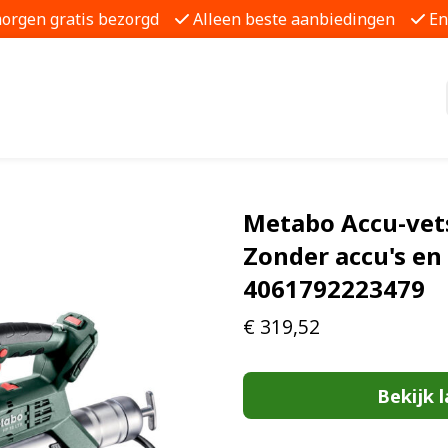
morgen gratis bezorgd
Alleen beste aanbiedingen
En
Metabo Accu-vets
Zonder accu's en
4061792223479
€
319,52
Bekijk l