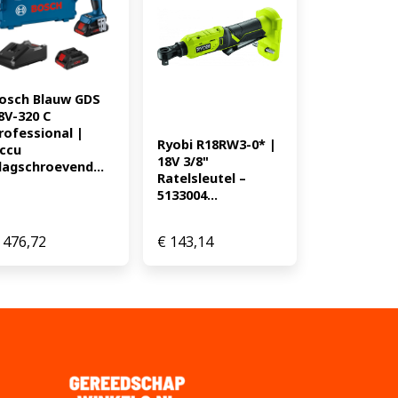
osch Blauw GDS 
8V-320 C 
rofessional | 
Ryobi R18RW3-0* | 
ccu 
18V 3/8" 
lagschroevend...
Ratelsleutel – 
5133004...
476,72
€
143,14