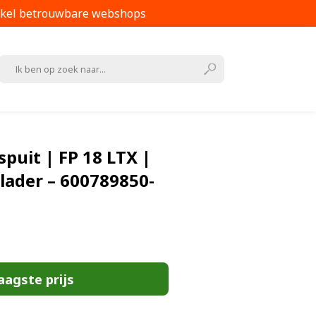
kel betrouwbare webshops
puit | FP 18 LTX |
 lader – 600789850-
aagste prijs