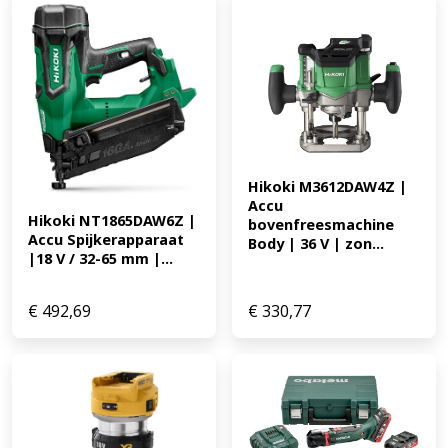
Hikoki M3612DAW4Z | 
Accu 
Hikoki NT1865DAW6Z | 
bovenfreesmachine 
Accu Spijkerapparaat 
Body | 36 V | zon...
|18 V / 32-65 mm |...
€
492,69
€
330,77