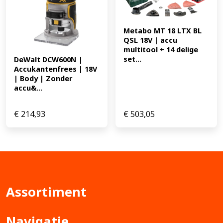
Metabo MT 18 LTX BL 
QSL 18V | accu 
multitool + 14 delige 
set...
DeWalt DCW600N | 
Accukantenfrees | 18V 
| Body | Zonder 
accu&...
€
214,93
€
503,05
Assortiment
Navigatie