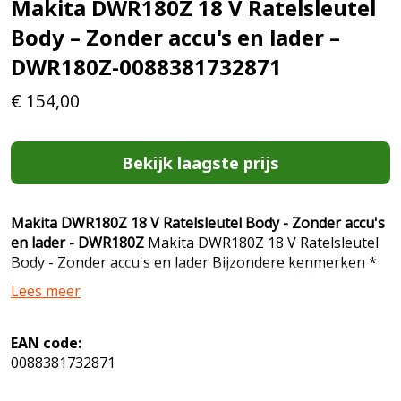
Makita DWR180Z 18 V Ratelsleutel
Body – Zonder accu's en lader –
DWR180Z-0088381732871
€
154,00
Bekijk laagste prijs
Makita DWR180Z 18 V Ratelsleutel Body - Zonder accu's
en lader - DWR180Z
Makita DWR180Z 18 V Ratelsleutel
Body - Zonder accu's en lader Bijzondere kenmerken *
Lichte en compacte ratelsleutel met zowel 3/8" als 1/4"
Lees meer
vierkant aansluiting. * Met een koppel van 47,5 Nm
geschikt voor alle M8 verbindingen en M10 t/m klasse
8.8. * Kan zonder dopadapter gebruikt worden om M8
EAN code:
(sleutel/dopmaat 13) moeren over een draadeind te
0088381732871
draaien. * Snel moer of bout aandraaien met behulp van
machine, door middel van handbeweging (wanneer de