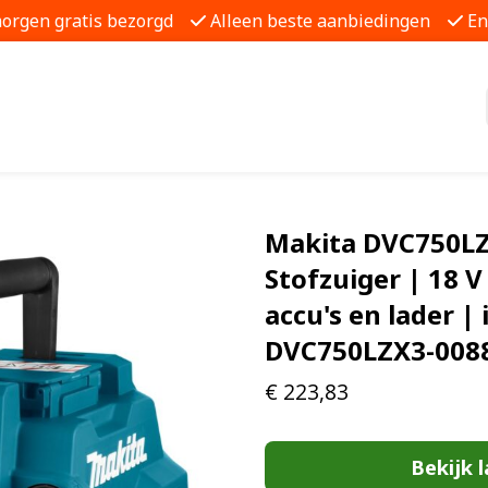
morgen gratis bezorgd
Alleen beste aanbiedingen
En
Makita DVC750LZ
Stofzuiger | 18 V
accu's en lader | 
DVC750LZX3-008
€
223,83
Bekijk l