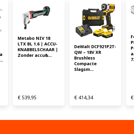
0 : 30 uur * Volt (spanning
225.81
F
Metabo NIV 18 
P
LTX BL 1.6 | ACCU-
DeWalt DCF921P2T-
P
KNABBELSCHAAR | 
QW – 18V XR 
a
aa
Zonder accu&...
Brushless 
7
..
Compacte 
Slagsm...
€
539,95
€
414,34
€