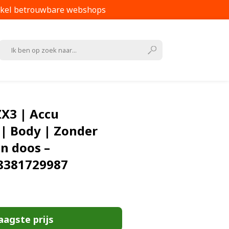
kel betrouwbare webshops
X3 | Accu
 | Body | Zonder
in doos –
8381729987
aagste prijs