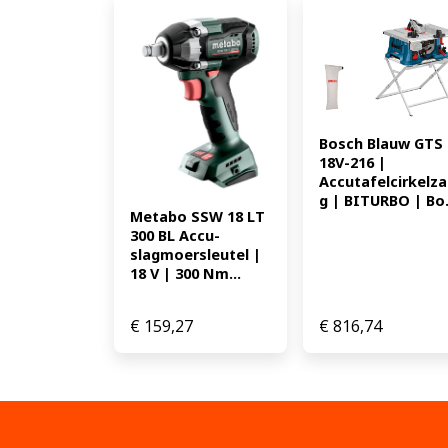
Bosch Blauw GTS 
18V-216 | 
Accutafelcirkelz
g | BITURBO | Bo.
Metabo SSW 18 LT 
300 BL Accu-
slagmoersleutel | 
18 V | 300 Nm...
€
159,27
€
816,74