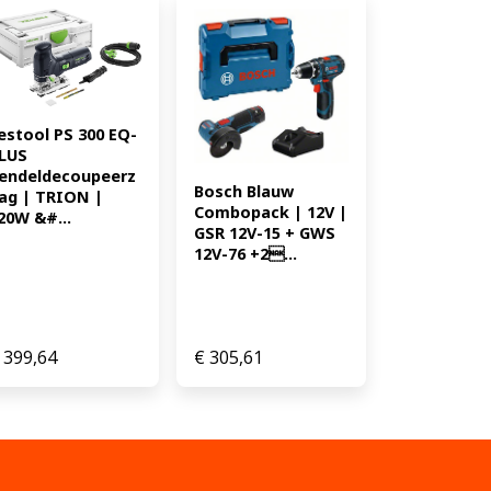
) 18 V * EAN: 0088381729987
estool PS 300 EQ-
LUS 
endeldecoupeerz
Bosch Blauw 
ag | TRION | 
Combopack | 12V | 
20W &#...
GSR 12V-15 + GWS 
12V-76 +2...
399,64
€
305,61