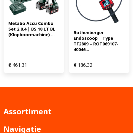
Metabo Accu Combo 
Set 2.8.4 | BS 18 LT BL 
Rothenberger 
(Klopboormachine) ...
Endoscoop | Type 
TF2809 – ROT069107-
40046...
€
461,31
€
186,32
Assortiment
Navigatie