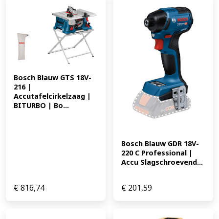
kenmerken DTD172 * Zeer geavanceerde
slagschroevendraaier: 8 instellingen * 1 hout-stand:
Automatische toerenregeling, de machine start op lage
snelheid totdat de schroef weerstand in het materiaal
krijgt, voorkomt schade aan schroefdraad. * 1 bout-
stand: Auto stop modus bij achteruit draaien, voorkomt
dat bout of moer vallen bij EAN: 088381754224 614.23
Bosch Blauw GTS 18V-
216 | 
Accutafelcirkelzaag | 
BITURBO | Bo...
Bosch Blauw GDR 18V-
220 C Professional | 
Accu Slagschroevend...
€
816,74
€
201,59