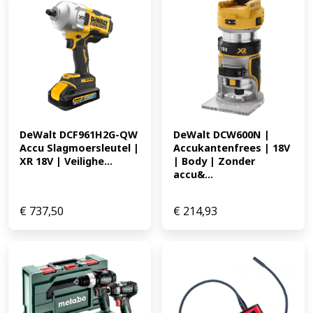
DeWalt DCF961H2G-QW 
DeWalt DCW600N | 
Accu Slagmoersleutel | 
Accukantenfrees | 18V 
XR 18V | Veilighe...
| Body | Zonder 
accu&...
€
737,50
€
214,93