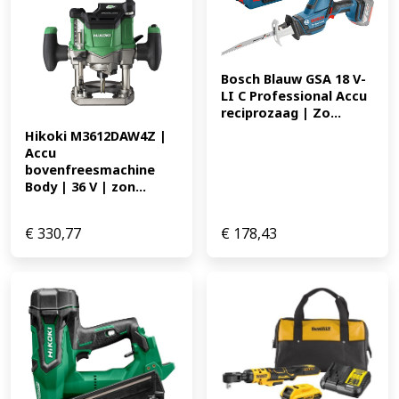
* Cap. Boorcapaciteit in metselwerk 13 mm * Volt
(spanning) 18 V * Type motor BL-motor * Afm. lxbxh
157 x 81 x 248 mm * Softgrip ja * Asblokkering ja * Var.
toerenregeling (schakelaar) EAN: 0088381744232 373.88
Bosch Blauw GSA 18 V-
LI C Professional Accu 
reciprozaag | Zo...
Hikoki M3612DAW4Z | 
Accu 
bovenfreesmachine 
Body | 36 V | zon...
€
330,77
€
178,43