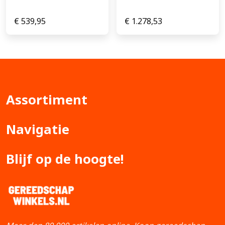
€
539,95
€
1.278,53
Assortiment
Navigatie
Blijf op de hoogte!