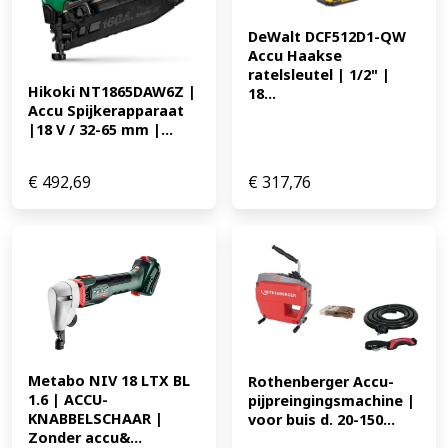
DeWalt DCF512D1-QW 
Accu Haakse 
ratelsleutel | 1/2" | 
Hikoki NT1865DAW6Z | 
18...
Accu Spijkerapparaat 
|18 V / 32-65 mm |...
€
492,69
€
317,76
Metabo NIV 18 LTX BL 
Rothenberger Accu-
1.6 | ACCU-
pijpreingingsmachine | 
KNABBELSCHAAR | 
voor buis d. 20-150...
Zonder accu&...