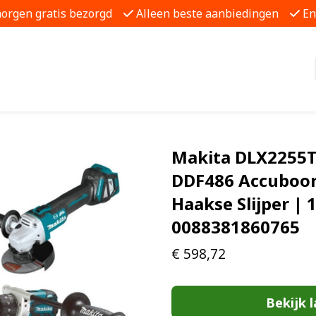
morgen gratis bezorgd
Alleen beste aanbiedingen
En
Makita DLX2255T
DDF486 Accuboo
Haakse Slijper | 1
0088381860765
€
598,72
Bekijk l