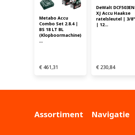
DeWalt DCF503EN
XJ Accu Haakse 
Metabo Accu 
ratelsleutel | 3/8"
Combo Set 2.8.4 | 
| 12...
BS 18 LT BL 
(Klopboormachine) 
...
€
461,31
€
230,84
Assortiment
Navigatie