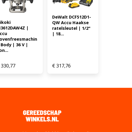
0088381860765 627.08
DeWalt DCF512D1-
ikoki 
QW Accu Haakse 
3612DAW4Z | 
ratelsleutel | 1/2" 
ccu 
| 18...
ovenfreesmachin
 Body | 36 V | 
on...
330,77
€
317,76