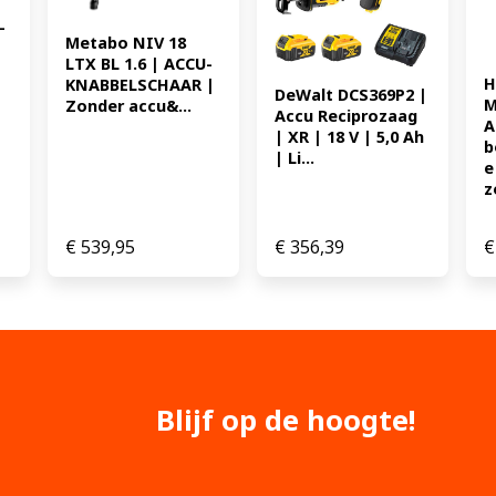
Li-ion * Ampère-uur EAN: 
-
Metabo NIV 18 
LTX BL 1.6 | ACCU-
 
H
KNABBELSCHAAR | 
DeWalt DCS369P2 | 
M
Zonder accu&...
Accu Reciprozaag 
A
| XR | 18 V | 5,0 Ah 
b
| Li...
e
z
€
539,95
€
356,39
€
Blijf op de hoogte!