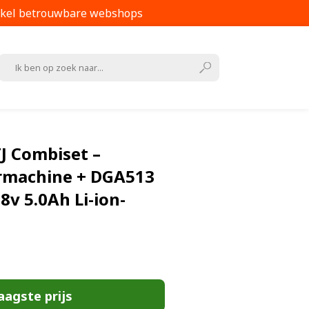
kel betrouwbare webshops
J Combiset –
rmachine + DGA513
8v 5.0Ah Li-ion-
aagste prijs