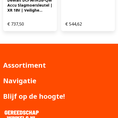
DeWalt DCF961H2G-QW 
Accu Slagmoersleutel | 
XR 18V | Veilighe...
€
737,50
€
544,62
Assortiment
Navigatie
Blijf op de hoogte!