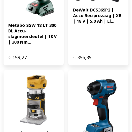
DeWalt DCS369P2 | 
Accu Reciprozaag | XR 
| 18 V | 5,0 Ah | Li...
Metabo SSW 18 LT 300 
BL Accu-
slagmoersleutel | 18 V 
| 300 Nm...
€
159,27
€
356,39