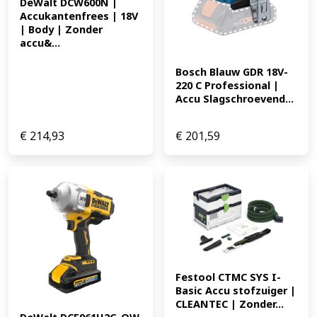
DeWalt DCW600N | 
Accukantenfrees | 18V 
| Body | Zonder 
accu&...
Bosch Blauw GDR 18V-
220 C Professional | 
Accu Slagschroevend...
€
214,93
€
201,59
Festool CTMC SYS I-
Basic Accu stofzuiger | 
CLEANTEC | Zonder...