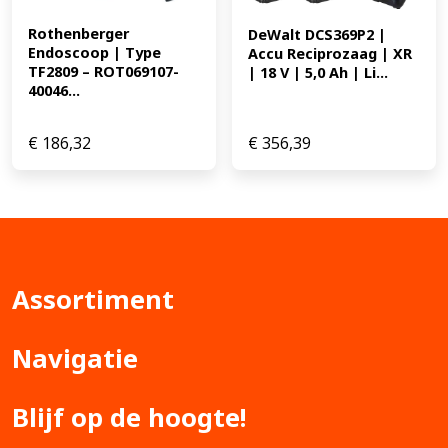
Rothenberger 
DeWalt DCS369P2 | 
Endoscoop | Type 
Accu Reciprozaag | XR 
TF2809 – ROT069107-
| 18 V | 5,0 Ah | Li...
40046...
€
186,32
€
356,39
Assortiment
Navigatie
Blijf op de hoogte!