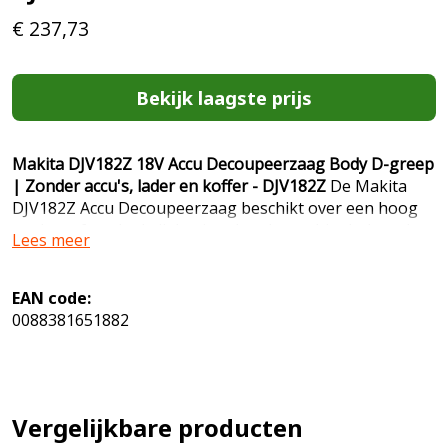
€
237,73
Bekijk laagste prijs
Makita DJV182Z 18V Accu Decoupeerzaag Body D-greep
| Zonder accu's, lader en koffer - DJV182Z
De Makita
DJV182Z Accu Decoupeerzaag beschikt over een hoog
werkcomfort dankzij de uitstekende machinebalans, het
Lees meer
lichte gewicht en de ergonomische handgreep. Ook
verkrijgbaar als compleet model, met oplader en accu's:
(DJV182RFJ) Gebruikersvoordelen * let op! Geleverd
EAN code:
zonder accu's en snellader * Uitgerust met een
0088381651882
energiezuinige koolborstelloze motor. * Voorzien van
variabele toerenregeling, soft start en soft no load voor
minder trillingen. * Hoog werkcomfort dankzij
uitstekende machinebalans, het lichte gewicht en
Vergelijkbare producten
ergonomische handgreep. * Snelle en eenvoudige