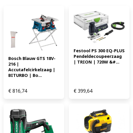
zaagwissel zonder gereedschap. * Precies zaagresultaat
door unieke vierkante zaagas waardoor de zaag niet
draait. * Ook verkrijgbaar als Compleet model,
metoplader en accu's, (DJV182RFJ) Technische gegevens
* Accuspanning 18 V * Accutype Li-ion * Oplaadtijd 22
min. * Variabele elektr. toerenregeling ja *
Zaagbladopname universeel ja * Pendelstanden 3 *
Slaglengte 26 mm * Aantal slagen EAN: 0088381651882
Festool PS 300 EQ-PLUS 
237.73
Pendeldecoupeerzaag 
Bosch Blauw GTS 18V-
| TRION | 720W &#...
216 | 
Accutafelcirkelzaag | 
BITURBO | Bo...
€
816,74
€
399,64