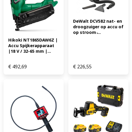
DeWalt DCV582 nat- en 
droogzuiger op accu of 
op stroom ̵...
Hikoki NT1865DAW6Z | 
Accu Spijkerapparaat 
|18 V / 32-65 mm |...
€
492,69
€
226,55