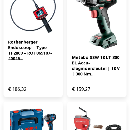
Rothenberger 
Endoscoop | Type 
TF2809 – ROT069107-
Metabo SSW 18 LT 300 
40046...
BL Accu-
slagmoersleutel | 18 V 
| 300 Nm...
€
186,32
€
159,27