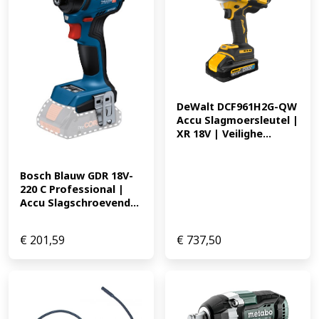
Accutype Li-ion * Oplaadtijd 22 min. * Variabele elektr.
toerenregeling ja * Zaagbladopname universeel ja *
Pendelstanden 3 * Slaglengte 26 mm * Aantal slagen
EAN: 0088381650946 241.72
DeWalt DCF961H2G-QW 
Accu Slagmoersleutel | 
XR 18V | Veilighe...
Bosch Blauw GDR 18V-
220 C Professional | 
Accu Slagschroevend...
€
201,59
€
737,50