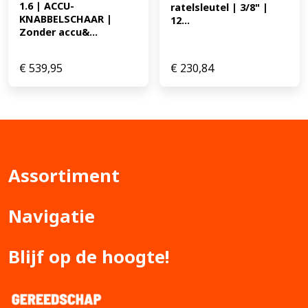
1.6 | ACCU-
ratelsleutel | 3/8" | 
KNABBELSCHAAR | 
12...
Zonder accu&...
€
539,95
€
230,84
Assortiment
Navigatie
Blijf op de hoogte!