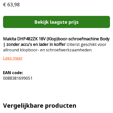
€
63,98
Bekijk laagste prijs
Makita DHP482ZK 18V (Klop)boor-schroefmachine Body
| zonder accu's en lader in koffer
Uiterst geschikt voor
allround klopboor- en schroefwerkzaamheden.
Gebruikersvoordelen * Uiterst duurzaam voor zware
Lees meer
boor-/schroefklussen. * 3 functies: boren, schroeven en
klopboren. * Is voorzien van een klopfunctie waardoor
boren in steen mogelijk is. * Hoog ergonomisch
EAN code:
werkcomfort wegens uitstekende machine-accu balans
0088381699051
en comfortabele softgrip. * Dubbele LED-verlichting
geïntegreerd voor eenvoudig werken op donkere
plaatsen. * Blijft tijdens werkbelasting constanter in zijn
toeren: blijft op kracht. Ook bij zwaardere belasting.
Vergelijkbare producten
Technische gegevens * Aandraaimoment zacht 36 Nm *
Aandraaimoment hard 62 Nm * Accutype Li-ion *