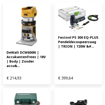
Boorkop 1,5 - 13 mm * Var. toerenregeling (schakelaar)
ja * Motorrem ja * Aantal mechanische toeren 2 * Afm.
lxbxh 185 x 79 x 248 mm * Aantal instelbare
aandraaimomenten 16 * Toerental onbelast L 0 - 550
min-1 * Toerental onbelast H 0 - 1850 min-1 * Aantal
slagen H 0 - 27000 min-1 * Geluidsdrukniveau (LpA) 82
dB(A) * EAN: 0088381699051 90.12
Festool PS 300 EQ-PLUS 
Pendeldecoupeerzaag 
| TRION | 720W &#...
DeWalt DCW600N | 
Accukantenfrees | 18V 
| Body | Zonder 
accu&...
€
214,93
€
399,64