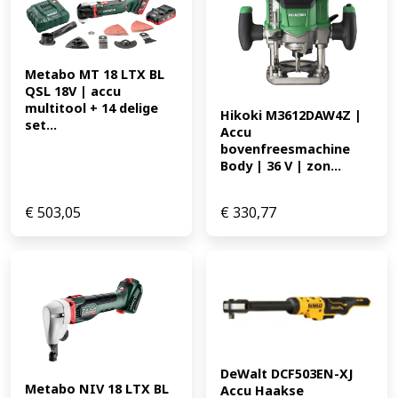
Metabo MT 18 LTX BL 
QSL 18V | accu 
multitool + 14 delige 
Hikoki M3612DAW4Z | 
set...
Accu 
bovenfreesmachine 
Body | 36 V | zon...
€
503,05
€
330,77
DeWalt DCF503EN-XJ 
Metabo NIV 18 LTX BL 
Accu Haakse 