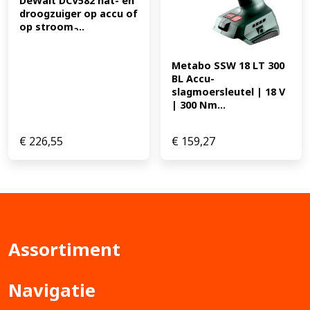
DeWalt DCV582 nat- en 
droogzuiger op accu of 
op stroom ̵...
Metabo SSW 18 LT 300 
BL Accu-
slagmoersleutel | 18 V 
| 300 Nm...
€
226,55
€
159,27
Assortiment
Navigatie