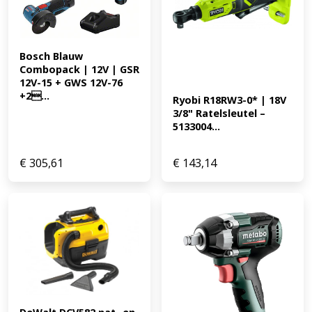
Bosch Blauw 
Combopack | 12V | GSR 
12V-15 + GWS 12V-76 
+2...
Ryobi R18RW3-0* | 18V 
3/8" Ratelsleutel – 
5133004...
€
305,61
€
143,14