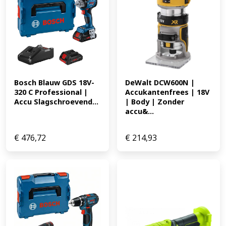
m³/min voor snelle en efficiënte reiniging * L-klasse
gecertificeerd filter voor maximale bescherming *
Automatische filterreiniging voor constante prestaties *
Compact en lichtgewicht ontwerp voor eenvoudig
transport * EAN: 4966376417209 263.11
Bosch Blauw GDS 18V-
DeWalt DCW600N | 
320 C Professional | 
Accukantenfrees | 18V 
Accu Slagschroevend...
| Body | Zonder 
accu&...
€
476,72
€
214,93