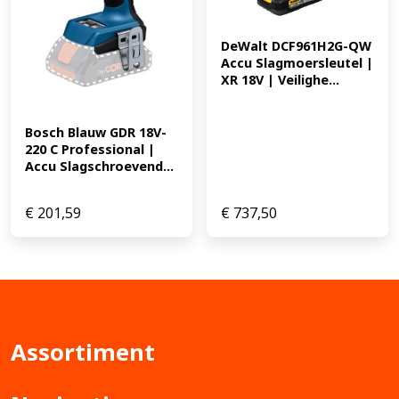
DeWalt DCF961H2G-QW 
Accu Slagmoersleutel | 
XR 18V | Veilighe...
Bosch Blauw GDR 18V-
220 C Professional | 
Accu Slagschroevend...
€
201,59
€
737,50
Assortiment