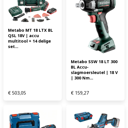
welke accu's je wilt gebruiken. Bijzondere kenmerken *
Batterij voltage van 18V voor krachtige prestaties *
Motor zonder koolborstels voor langere levensduur *
Magazijncapaciteit van 100 nieten voor EAN:
Metabo MT 18 LTX BL 
4966376416417 450.68
QSL 18V | accu 
multitool + 14 delige 
set...
Metabo SSW 18 LT 300 
BL Accu-
slagmoersleutel | 18 V 
| 300 Nm...
€
503,05
€
159,27