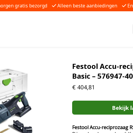
morgen gratis bezorgd
Alleen beste aanbiedingen
En
Festool Accu-rec
Basic – 576947-4
€
404,81
Bekijk l
Festool Accu-reciprozaag R