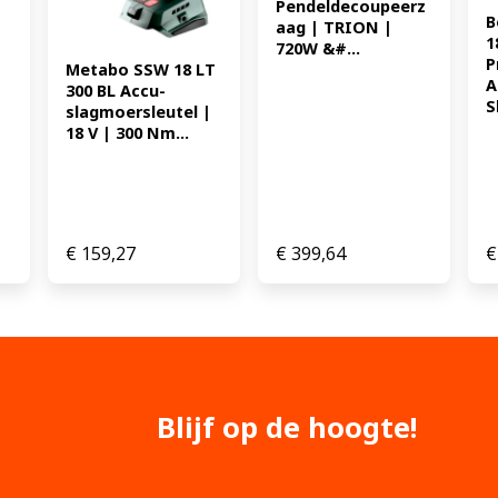
Pendeldecoupeerz
B
aag | TRION | 
1
720W &#...
P
Metabo SSW 18 LT 
A
300 BL Accu-
S
slagmoersleutel | 
18 V | 300 Nm...
€
159,27
€
399,64
€
Blijf op de hoogte!