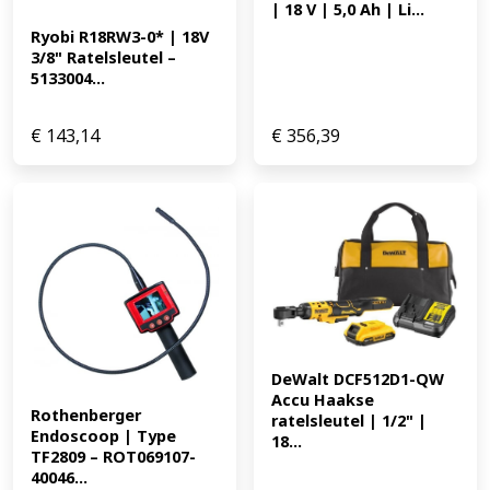
| 18 V | 5,0 Ah | Li...
Ryobi R18RW3-0* | 18V 
3/8" Ratelsleutel – 
5133004...
€
143,14
€
356,39
DeWalt DCF512D1-QW 
Accu Haakse 
Rothenberger 
ratelsleutel | 1/2" | 
Endoscoop | Type 
18...
TF2809 – ROT069107-
40046...