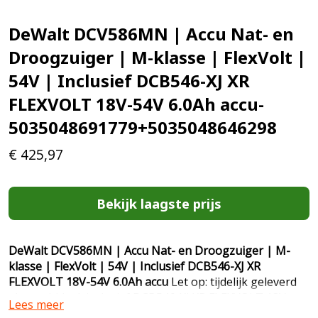
DeWalt DCV586MN | Accu Nat- en
Droogzuiger | M-klasse | FlexVolt |
54V | Inclusief DCB546-XJ XR
FLEXVOLT 18V-54V 6.0Ah accu-
5035048691779+5035048646298
€
425,97
Bekijk laagste prijs
DeWalt DCV586MN | Accu Nat- en Droogzuiger | M-
klasse | FlexVolt | 54V | Inclusief DCB546-XJ XR
FLEXVOLT 18V-54V 6.0Ah accu
Let op: tijdelijk geleverd
als combideal, inclusief DCB546-XJ XR FLEXVOLT 18V-
Lees meer
54V 6.0Ah accu! Bijzondere kenmerken * Krachtige