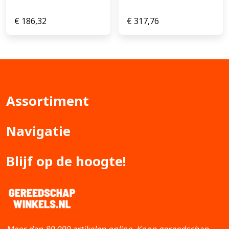
€
186,32
€
317,76
Assortiment
Navigatie
Blijf op de hoogte!