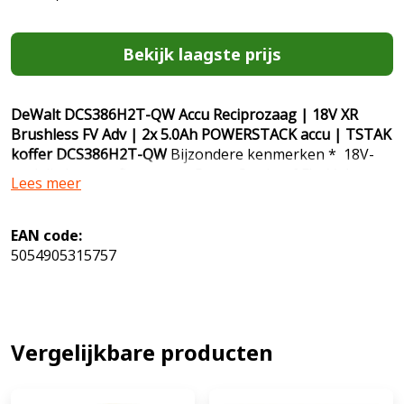
Bekijk laagste prijs
DeWalt DCS386H2T-QW Accu Reciprozaag | 18V XR
Brushless FV Adv | 2x 5.0Ah POWERSTACK accu | TSTAK
koffer DCS386H2T-QW
Bijzondere kenmerken * 18V-
tool die kan profiteren van PowerStack- of FlexVolt-
Lees meer
kracht. * Sleutelloos wisselen van messen voor een
betere productiviteit. * Drukgevoelige
triggerschakelaar waarmee u de snelheid kunt variëren.
EAN code:
* Compatibel met 18V- of FlexVolt-batterijen. *
5054905315757
Geleverd in een zeer duurzame en stapelbare diepe T-
Stak kitkoffer. * Ontworpen voor professionele
gebruikers en zware toepassingen. Technische
gegevens * Max. Snijcapaciteit [Staalsectie & Pijpen]
Vergelijkbare producten
130 mm * Lijnlengte 29 mm * Max. Snijcapaciteit
[PVC] 160 mm Producthoogte 160 mm *
Productgewicht 3.5 Kg * Stroombron Draadloze *