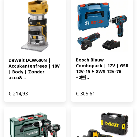
Max. Snijcapaciteit [Hout] 300 mm * Productlengte&
440 mm Standaard meegeleverd * 1 x DCS386 18v
reciprozaag met FlexVolt Advantage * 2 x DCBP518 XR
18V ??5.0Ah PowerStack accupacks * 1x DCB116 6A XR
acculader * 1x Deep T-Stak Kit Box EAN: 5054905315757
589.26
Bosch Blauw 
DeWalt DCW600N | 
Combopack | 12V | GSR 
Accukantenfrees | 18V 
12V-15 + GWS 12V-76 
| Body | Zonder 
+2...
accu&...
€
214,93
€
305,61