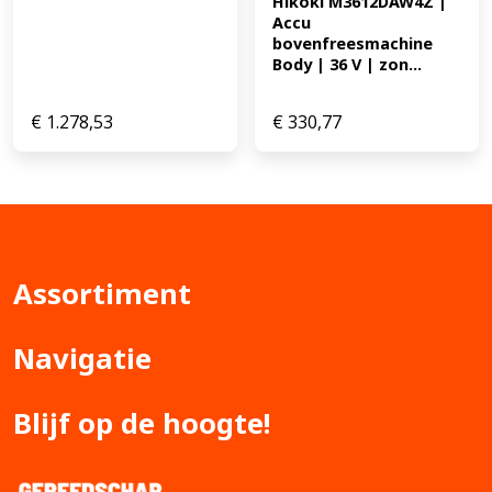
Hikoki M3612DAW4Z | 
Accu 
bovenfreesmachine 
Body | 36 V | zon...
€
1.278,53
€
330,77
Assortiment
Navigatie
Blijf op de hoogte!