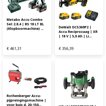
Metabo Accu Combo 
Set 2.8.4 | BS 18 LT BL 
DeWalt DCS369P2 | 
(Klopboormachine) ...
Accu Reciprozaag | XR 
| 18 V | 5,0 Ah | Li...
€
461,31
€
356,39
Rothenberger Accu-
pijpreingingsmachine | 
voor buis d. 20-150...