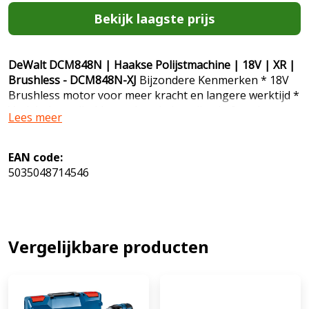
Bekijk laagste prijs
DeWalt DCM848N | Haakse Polijstmachine | 18V | XR |
Brushless - DCM848N-XJ
Bijzondere Kenmerken * 18V
Brushless motor voor meer kracht en langere werktijd *
Variabele snelheid nauwkeurig instellen in functie van
Lees meer
de toepassing of het soort materiaal * Schakelaar met
variabele snelheid * Vergrendelbare schakelaar om
continu te blijven werken * Ergonomisch ontwerp
EAN code:
verhoogt gebruikerscontrole, precisie en comfort *
5035048714546
Klittenband voor snel en makkelijk vervangen van de
pad Technische Gegevens * Accuspanning 18 V
Standaard Meegeleverd * 2-positie zijhandgreep EAN:
5035048714546 243.80
Vergelijkbare producten