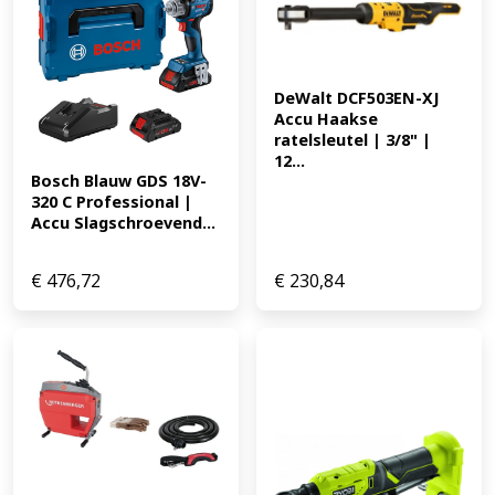
DeWalt DCF503EN-XJ 
Accu Haakse 
ratelsleutel | 3/8" | 
12...
Bosch Blauw GDS 18V-
320 C Professional | 
Accu Slagschroevend...
€
476,72
€
230,84