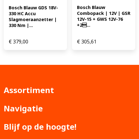
Bosch Blauw 
Bosch Blauw GDS 18V-
Combopack | 12V | GSR 
330 HC Accu 
12V-15 + GWS 12V-76 
Slagmoeraanzetter | 
+2...
330 Nm |...
€
379,00
€
305,61
Assortiment
Navigatie
Blijf op de hoogte!