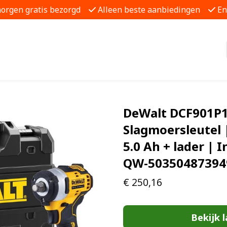
morgen gratis bezorgd
Alleen beste aanbiedingen
En
DeWalt DCF901P1
Slagmoersleutel |
5.0 Ah + lader | 
QW-50350487394
€
250,16
Bekijk l