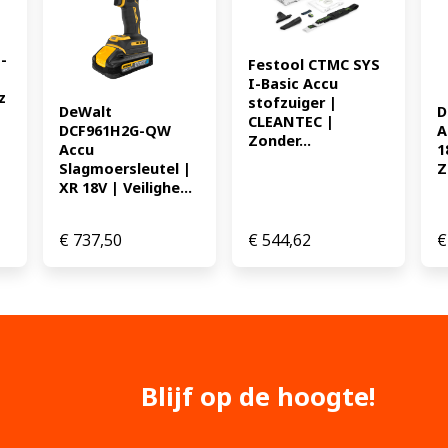
-
Festool CTMC SYS 
I-Basic Accu 
z
stofzuiger | 
DeWalt 
D
CLEANTEC | 
DCF961H2G-QW 
A
Zonder...
Accu 
1
Slagmoersleutel | 
Z
XR 18V | Veilighe...
€
737,50
€
544,62
€
Blijf op de hoogte!