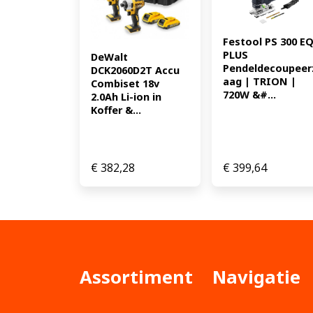
Festool PS 300 EQ
PLUS 
DeWalt 
Pendeldecoupeer
DCK2060D2T Accu 
aag | TRION | 
Combiset 18v 
720W &#...
2.0Ah Li-ion in 
Koffer &...
€
382,28
€
399,64
Assortiment
Navigatie