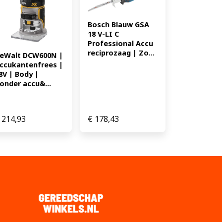
Bosch Blauw GSA 
18 V-LI C 
Professional Accu 
reciprozaag | Zo...
eWalt DCW600N | 
ccukantenfrees | 
8V | Body | 
onder accu&...
214,93
€
178,43