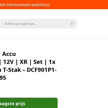
kel betrouwbare webshops
 Accu
 12V | XR | Set | 1x
In T-Stak – DCF901P1-
95
aagste prijs