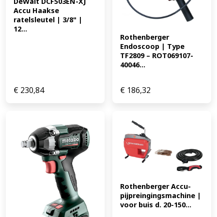
DeWalt DCF503EN-XJ 
Accu Haakse 
ratelsleutel | 3/8" | 
12...
Rothenberger 
Endoscoop | Type 
TF2809 – ROT069107-
40046...
€
230,84
€
186,32
Rothenberger Accu-
pijpreingingsmachine | 
voor buis d. 20-150...