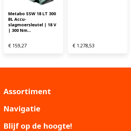
Metabo SSW 18 LT 300 
BL Accu-
slagmoersleutel | 18 V 
| 300 Nm...
€
159,27
€
1.278,53
Assortiment
Navigatie
Blijf op de hoogte!