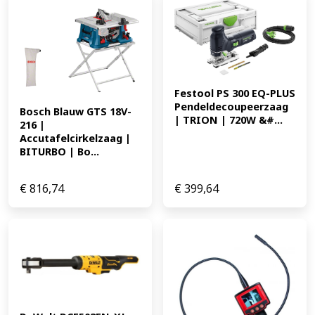
Nm * Aantal versnellingen (snelheid): 3 versnellingen *
Gereedschapslengte: 175 mm * Gewicht: 1,6 kg
Standaard Meegeleverd * Geleverd zonder accu's en
lader * In TSTAK koffer EAN: 5035048743621 282.96
Festool PS 300 EQ-PLUS 
Pendeldecoupeerzaag 
Bosch Blauw GTS 18V-
| TRION | 720W &#...
216 | 
Accutafelcirkelzaag | 
BITURBO | Bo...
€
816,74
€
399,64