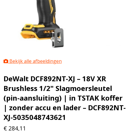
Bekijk alle afbeeldingen
DeWalt DCF892NT-XJ – 18V XR
Brushless 1/2" Slagmoersleutel
(pin-aansluiting) | in TSTAK koffer
| zonder accu en lader – DCF892NT-
XJ-5035048743621
€
284,11