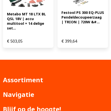
Festool PS 300 EQ-PLUS 
Metabo MT 18 LTX BL 
Pendeldecoupeerzaag 
QSL 18V | accu 
| TRION | 720W &#...
multitool + 14 delige 
set...
€
503,05
€
399,64
Assortiment
Navigatie
Blijf op de hoogte!