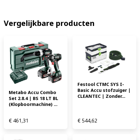
* Type motor brushless Standaard meegeleverd *
Geleverd zonder accu's en lader * In kartonnen doos
EAN: 5035048789483 224.23
Vergelijkbare producten
Festool CTMC SYS I-
Basic Accu stofzuiger | 
Metabo Accu Combo 
CLEANTEC | Zonder...
Set 2.8.4 | BS 18 LT BL 
(Klopboormachine) ...
€
461,31
€
544,62