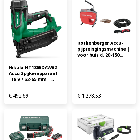
Rothenberger Accu-
pijpreingingsmachine | 
voor buis d. 20-150...
Hikoki NT1865DAW6Z | 
Accu Spijkerapparaat 
|18 V / 32-65 mm |...
€
492,69
€
1.278,53