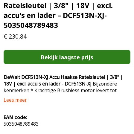
Ratelsleutel | 3/8" | 18V | excl.
accu's en lader – DCF513N-XJ-
5035048789483
€
230,84
Bekijk laagste prijs
DeWalt DCF513N-XJ Accu Haakse Ratelsleutel | 3/8" |
18V | excl. accu's en lader - DCF513N-XJ
Bijzondere
kenmerken * Krachtige Brushless motor levert tot
95Nm koppel * Smal ontwerp voor een comfortabele
Lees meer
grip en eenvoudig werken in kleine ruimtes * Variabele
snelheid voor optimale controle bij elke toepassing *
Geïntegreerde LED verlichting Technische gegevens *
EAN code:
Aansluiting/opname 3/8" vierkant * Toerental onbelast
5035048789483
270 min-1 * Max. koppel 95 Nm * Volt (spanning) 18 volt