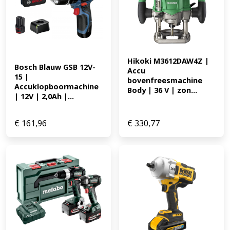
Hikoki M3612DAW4Z | 
Bosch Blauw GSB 12V-
Accu 
15 | 
bovenfreesmachine 
Accuklopboormachine 
Body | 36 V | zon...
| 12V | 2,0Ah |...
€
161,96
€
330,77