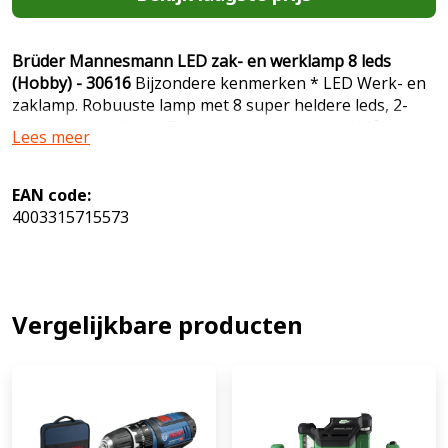
Brüder Mannesmann LED zak- en werklamp 8 leds
(Hobby) - 30616
Bijzondere kenmerken * LED Werk- en
zaklamp. Robuuste lamp met 8 super heldere leds, 2-
voudig schakelbaar (7 leds clip en 1 led kop), 180º
Lees meer
draaibare magnetische clip, spatwaterdicht, werkt op 3
AAA batterijen (niet inbegrepen). Wordt bij 12 stuks in
fraaie baliedisplay geleverd.Technische gegevens *
EAN code:
Gewicht: 0,04 kg * Lengte: 6 cm * Breedte: 3 cm *
4003315715573
Hoogte: 2 cm EAN: 4003315715573 5.25
Vergelijkbare producten