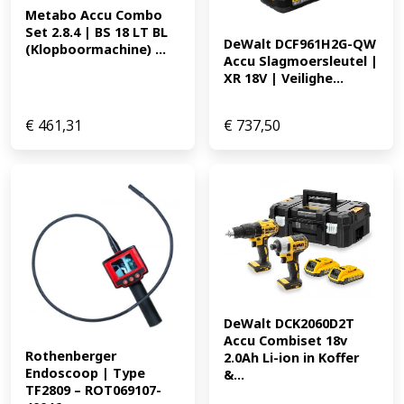
Metabo Accu Combo 
Set 2.8.4 | BS 18 LT BL 
DeWalt DCF961H2G-QW 
(Klopboormachine) ...
Accu Slagmoersleutel | 
XR 18V | Veilighe...
€
461,31
€
737,50
DeWalt DCK2060D2T 
Accu Combiset 18v 
Rothenberger 
2.0Ah Li-ion in Koffer 
Endoscoop | Type 
&...
TF2809 – ROT069107-