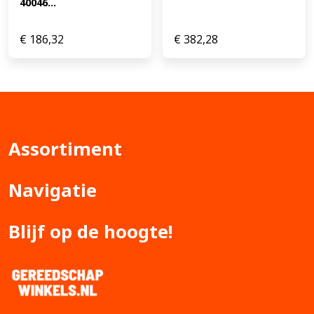
40046...
€
186,32
€
382,28
Assortiment
Navigatie
Blijf op de hoogte!