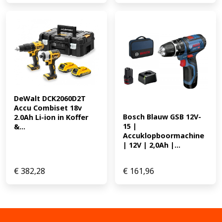
DeWalt DCK2060D2T 
Accu Combiset 18v 
Bosch Blauw GSB 12V-
2.0Ah Li-ion in Koffer 
15 | 
&...
Accuklopboormachine 
| 12V | 2,0Ah |...
€
382,28
€
161,96