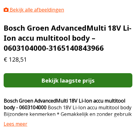
Bekijk alle afbeeldingen
Bosch Groen AdvancedMulti 18V Li-
Ion accu multitool body –
0603104000-3165140843966
€
128,51
Bekijk laagste prijs
Bosch Groen AdvancedMulti 18V Li-Ion accu multitool
body - 0603104000
Bosch 18V Li-Ion accu multitool body
Bijzondere kenmerken * Gemakkelijk en zonder gebruik
van gereedschap wisselen van accessoires - bliksemsnel
Lees meer
in slechts 3 seconden - met AutoClic * Veelzijdige
allrounder door een groot aantal innovatieve Bosch