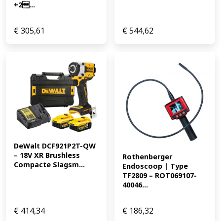
+2...
€
305,61
€
544,62
DeWalt DCF921P2T-QW 
– 18V XR Brushless 
Rothenberger 
Compacte Slagsm...
Endoscoop | Type 
TF2809 – ROT069107-
40046...
€
414,34
€
186,32