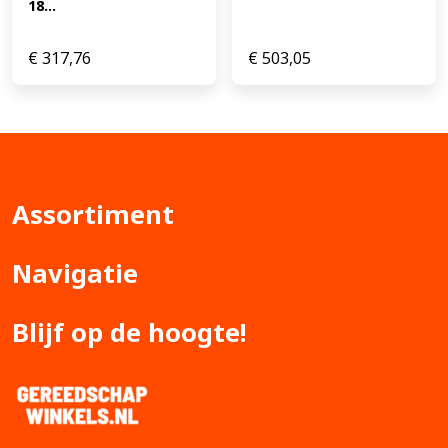
18...
€
317,76
€
503,05
Assortiment
Navigatie
Blijf op de hoogte!