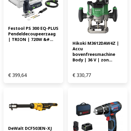
vermindert zo slijtage van de koppeling en het daarbij
geproduceerde lawaai. * De machine is bestemd voor
het boren in hout met een maximale diameter van 68
mm en in staal en metselwerk met elk max. 13 mm. * De
Festool PS 300 EQ-PLUS 
GSB 18V-90 C EAN: 4059952617329 361.79
Pendeldecoupeerzaag 
| TRION | 720W &#...
Hikoki M3612DAW4Z | 
Accu 
bovenfreesmachine 
Body | 36 V | zon...
€
399,64
€
330,77
DeWalt DCF503EN-XJ 