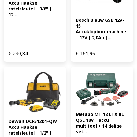
Accu Haakse 
ratelsleutel | 3/8" | 
12...
Bosch Blauw GSB 12V-
15 | 
Accuklopboormachine 
| 12V | 2,0Ah |...
€
230,84
€
161,96
Metabo MT 18 LTX BL 
QSL 18V | accu 
DeWalt DCF512D1-QW 
multitool + 14 delige 
Accu Haakse 
set...
ratelsleutel | 1/2" | 