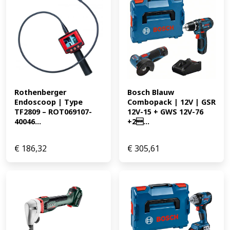
aandraaimoment: 20 * Max. aandraaimoment: 65 Nm *
Max. spanwijdte gereedschapshouder: 13 mm * Min.
spanwijdte gereedschapshouder: 1,5 mm * Capaciteit
accu: 4 Ah Standaard meegeleverd * Snellader GAL 18V-
40 Professional (bestelnummer: 2 607 226 251) * 2 x
accu ProCORE18V 4.0Ah (bestelnummer: 1 600 EAN:
4053423321159 349.65
Rothenberger 
Bosch Blauw 
Endoscoop | Type 
Combopack | 12V | GSR 
TF2809 – ROT069107-
12V-15 + GWS 12V-76 
40046...
+2...
€
186,32
€
305,61