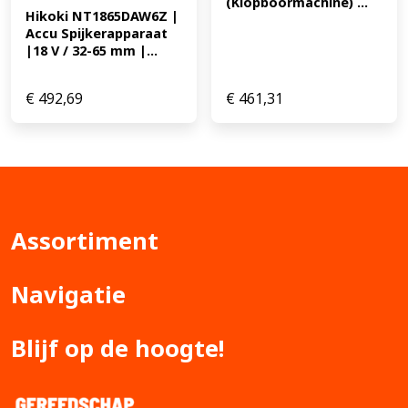
(Klopboormachine) ...
Hikoki NT1865DAW6Z | 
Accu Spijkerapparaat 
|18 V / 32-65 mm |...
€
492,69
€
461,31
Assortiment
Navigatie
Blijf op de hoogte!