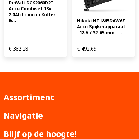
DeWalt DCK2060D2T 
Accu Combiset 18v 
2.0Ah Li-ion in Koffer 
&...
Hikoki NT1865DAW6Z | 
Accu Spijkerapparaat 
|18 V / 32-65 mm |...
€
382,28
€
492,69
Assortiment
Navigatie
Blijf op de hoogte!