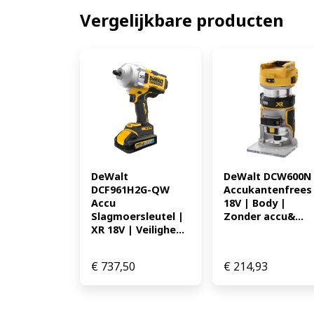
Vergelijkbare producten
DeWalt 
DeWalt DCW600N 
DCF961H2G-QW 
Accukantenfrees 
Accu 
18V | Body | 
Slagmoersleutel | 
Zonder accu&...
XR 18V | Veilighe...
€
737,50
€
214,93