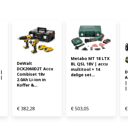
voor middentonenbereik: 1
* USB-oplaadpoort: 1 EAN:
Metabo MT 18 LTX 
DeWalt 
BL QSL 18V | accu 
DCK2060D2T Accu 
multitool + 14 
| 
D
Combiset 18v 
delige set...
| 
A
2.0Ah Li-ion in 
|
Koffer &...
| 
€
382,28
€
503,05
€