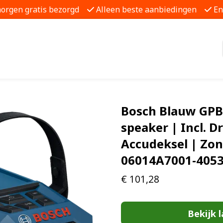
morgen gratis bezorgd
Alleen beste aanbiedingen
En
Bosch Blauw GPB 
speaker | Incl. 
Accudeksel | Zon
06014A7001-405
€
101,28
Bekijk l