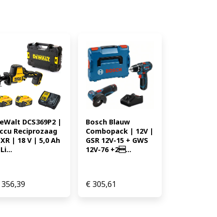
1 W * Max. USB-laadstroom: 3 A
 4053423356052 110.09
Bosch Blauw 
eWalt DCS369P2 | 
Combopack | 12V | 
ccu Reciprozaag 
GSR 12V-15 + GWS 
 XR | 18 V | 5,0 Ah 
12V-76 +2...
Li...
356,39
€
305,61