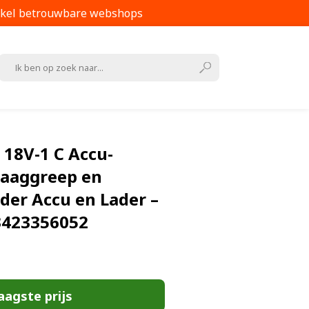
kel betrouwbare webshops
18V-1 C Accu-
Draaggreep en
der Accu en Lader –
3423356052
aagste prijs