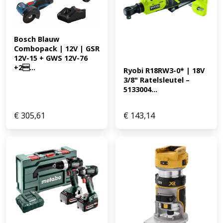
Bosch Blauw 
Combopack | 12V | GSR 
12V-15 + GWS 12V-76 
+2...
Ryobi R18RW3-0* | 18V 
3/8" Ratelsleutel – 
5133004...
€
305,61
€
143,14