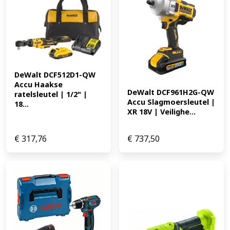
standaard vetpatroonsystemen. * Mobiel en
comfortabel: Inclusief schouderband voor eenvoudig
gebruik in verschillende werkomstandigheden.
Technische gegevens * Max. druk: 9.999,9 psi *
Geluidsdrukniveau: 85 dB(A) * Geluidsvermogensniveau:
77 dB(A) Standaard meegeleverd * 1x EAN:
4053423351217 304.10
DeWalt DCF512D1-QW 
Accu Haakse 
DeWalt DCF961H2G-QW 
ratelsleutel | 1/2" | 
Accu Slagmoersleutel | 
18...
XR 18V | Veilighe...
€
317,76
€
737,50