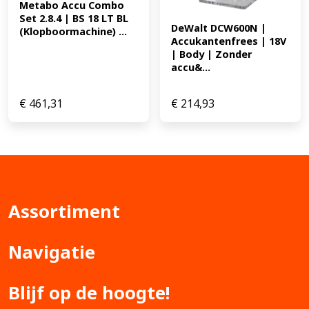
Metabo Accu Combo 
Set 2.8.4 | BS 18 LT BL 
DeWalt DCW600N | 
(Klopboormachine) ...
Accukantenfrees | 18V 
| Body | Zonder 
accu&...
€
461,31
€
214,93
Assortiment
Navigatie
Blijf op de hoogte!