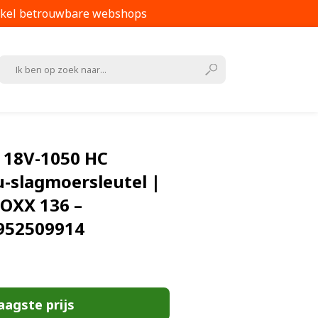
kel betrouwbare webshops
 18V-1050 HC
u-slagmoersleutel |
BOXX 136 –
952509914
aagste prijs