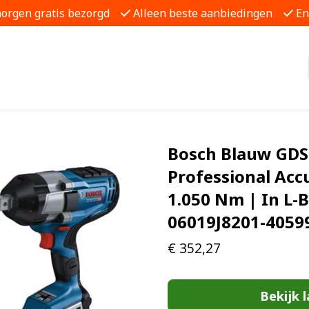
morgen gratis bezorgd
Alleen beste aanbiedingen
En
Bosch Blauw GDS
Professional Acc
1.050 Nm | In L-
06019J8201-4059
€
352,27
Bekijk l