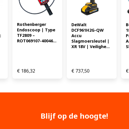
slagen (stand 3) 0-2.600 m
347.11
Rothenberger 
DeWalt 
B
Endoscoop | Type 
DCF961H2G-QW 
1
TF2809 – 
c
Accu 
P
ROT069107-40046...
Slagmoersleutel | 
A
XR 18V | Veilighe...
S
€
186,32
€
737,50
€
Blijf op de hoogte!