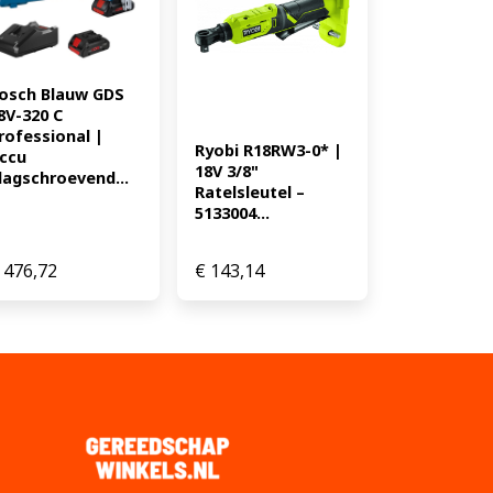
in-1 * EAN: 4059952509914
osch Blauw GDS 
8V-320 C 
rofessional | 
Ryobi R18RW3-0* | 
ccu 
18V 3/8" 
lagschroevend...
Ratelsleutel – 
5133004...
476,72
€
143,14