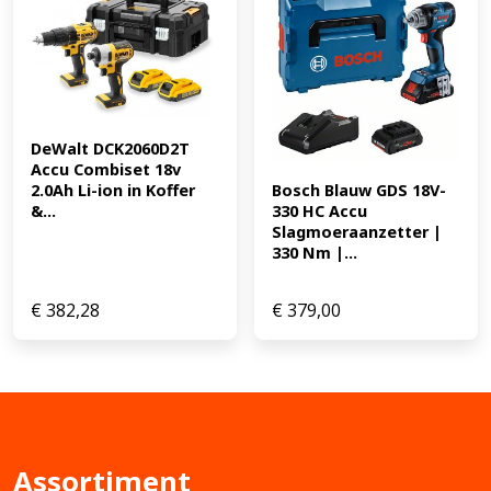
DeWalt DCK2060D2T 
Accu Combiset 18v 
Bosch Blauw GDS 18V-
2.0Ah Li-ion in Koffer 
330 HC Accu 
&...
Slagmoeraanzetter | 
330 Nm |...
€
382,28
€
379,00
Assortiment