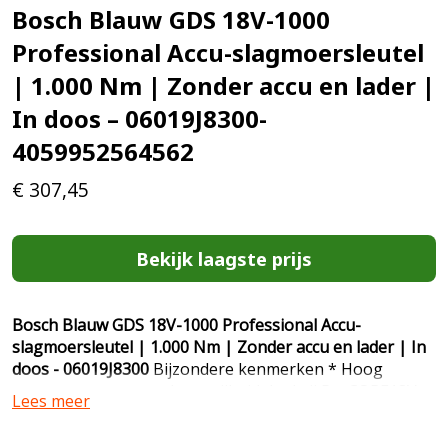
Bosch Blauw GDS 18V-1000
Professional Accu-slagmoersleutel
| 1.000 Nm | Zonder accu en lader |
In doos – 06019J8300-
4059952564562
€
307,45
Bekijk laagste prijs
Bosch Blauw GDS 18V-1000 Professional Accu-
slagmoersleutel | 1.000 Nm | Zonder accu en lader | In
doos - 06019J8300
Bijzondere kenmerken * Hoog
vermogen met snoerloze vrijheid dankzij ProCORE18V-
Lees meer
accu's en borstelloze motor * De beste prestaties voor
zware klussen met een aanhaalmoment van 1000 Nm en