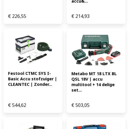
accu&...
€
226,55
€
214,93
Festool CTMC SYS I-
Metabo MT 18 LTX BL 
Basic Accu stofzuiger | 
QSL 18V | accu 
CLEANTEC | Zonder...
multitool + 14 delige 
set...
€
544,62
€
503,05