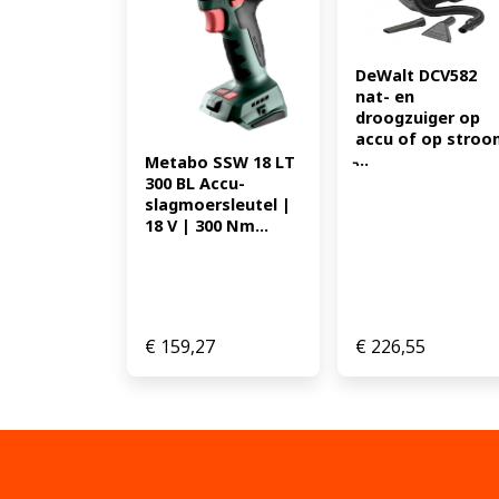
DeWalt DCV582 
nat- en 
droogzuiger op 
accu of op stroo
̵...
Metabo SSW 18 LT 
300 BL Accu-
slagmoersleutel | 
18 V | 300 Nm...
€
159,27
€
226,55