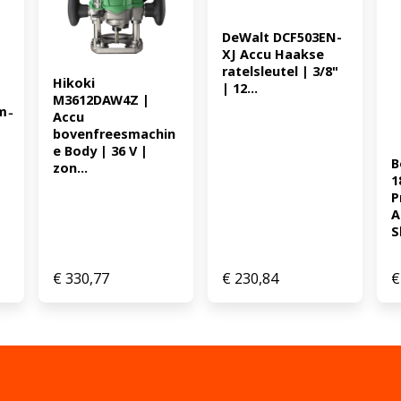
x ophangbeugel - 1 600 A02
59V * 1 x EAN: 4059952660
DeWalt DCF503EN-
XJ Accu Haakse 
ratelsleutel | 3/8" 
Hikoki 
| 12...
M3612DAW4Z | 
m 
Accu 
bovenfreesmachin
e Body | 36 V | 
B
zon...
1
P
A
S
€
330,77
€
230,84
€