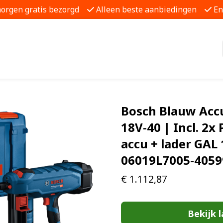
morgen gratis bezorgd
Alleen beste aanbiedingen
En
Bosch Blauw Acc
18V-40 | Incl. 2x
accu + lader GAL 
06019L7005-405
€
1.112,87
Bekijk l