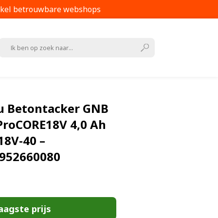
kel betrouwbare webshops
u Betontacker GNB
 ProCORE18V 4,0 Ah
18V-40 –
9952660080
aagste prijs