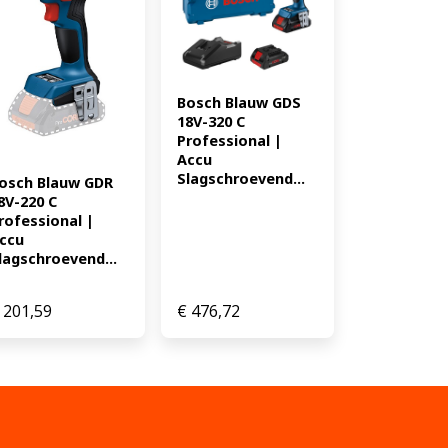
 K07 * 1 x XL-BOXX - 1 600 A02
080 1112.87
Bosch Blauw GDS 
18V-320 C 
Professional | 
Accu 
Slagschroevend...
osch Blauw GDR 
8V-220 C 
rofessional | 
ccu 
lagschroevend...
201,59
€
476,72