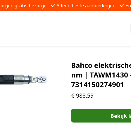
morgen gratis bezorgd
Alleen beste aanbiedingen
En
Bahco elektrisch
nm | TAWM1430 
7314150274901
€
988,59
Bekijk l