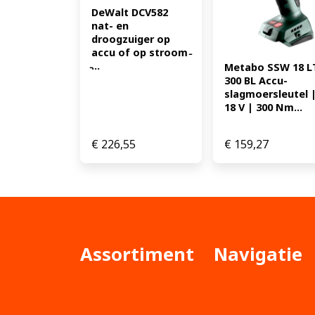
DeWalt DCV582 
nat- en 
droogzuiger op 
accu of op stroom 
̵...
Metabo SSW 18 LT
300 BL Accu-
slagmoersleutel |
18 V | 300 Nm...
€
226,55
€
159,27
Assortiment
Navigatie