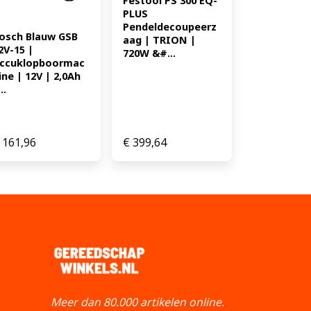
Festool PS 300 EQ-
PLUS 
Pendeldecoupeerz
osch Blauw GSB 
aag | TRION | 
2V-15 | 
720W &#...
ccuklopboormac
ine | 12V | 2,0Ah 
..
161,96
€
399,64
Meer dan 80.000 artikelen online.