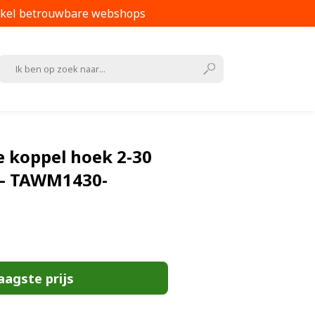
kel betrouwbare webshops
e koppel hoek 2-30
– TAWM1430-
aagste prijs