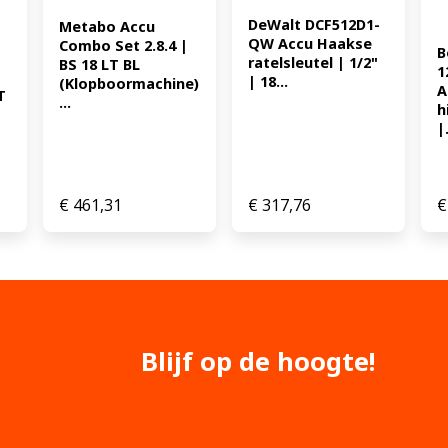
DeWalt DCF512D1-
Metabo Accu 
QW Accu Haakse 
Combo Set 2.8.4 | 
B
ratelsleutel | 1/2" 
BS 18 LT BL 
1
| 18...
(Klopboormachine) 
A
 
...
h
|.
 
€
461,31
€
317,76
€
Blijf op de hoogte!