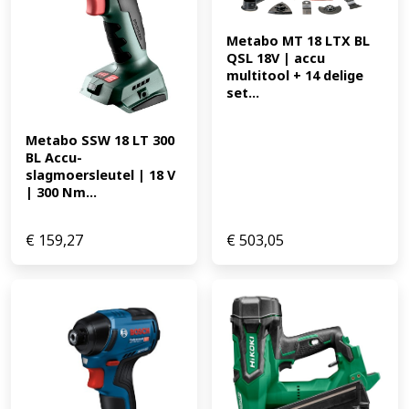
Metabo MT 18 LTX BL 
QSL 18V | accu 
multitool + 14 delige 
set...
Metabo SSW 18 LT 300 
BL Accu-
slagmoersleutel | 18 V 
| 300 Nm...
€
159,27
€
503,05