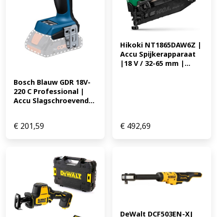
Hikoki NT1865DAW6Z | 
Accu Spijkerapparaat 
|18 V / 32-65 mm |...
Bosch Blauw GDR 18V-
220 C Professional | 
Accu Slagschroevend...
€
201,59
€
492,69
DeWalt DCF503EN-XJ 