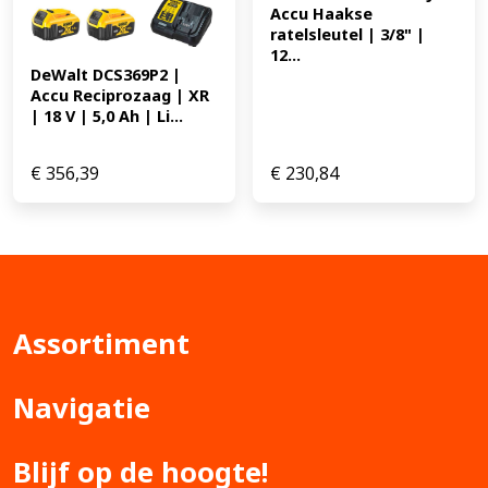
Accu Haakse 
ratelsleutel | 3/8" | 
12...
DeWalt DCS369P2 | 
Accu Reciprozaag | XR 
| 18 V | 5,0 Ah | Li...
€
356,39
€
230,84
Assortiment
Navigatie
Blijf op de hoogte!