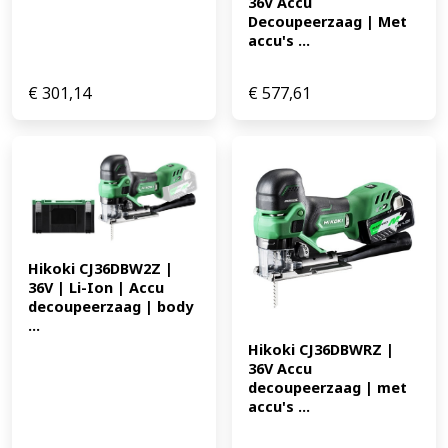
36V Accu 
Decoupeerzaag | Met 
accu's ...
€
301,14
€
577,61
Hikoki CJ36DBW2Z | 
36V | Li-Ion | Accu 
decoupeerzaag | body 
...
Hikoki CJ36DBWRZ | 
36V Accu 
decoupeerzaag | met 
accu's ...