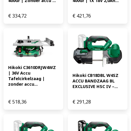
400Gr | Zonder accu ...
400Gr | 1X 18V 2,0Ah...
€
334,72
€
421,76
Hikoki C3610DRJW4WZ 
| 36V Accu 
Hikoki CB18DBL W4SZ 
Tafelcirkelzaag | 
ACCU BANDZAAG BL 
zonder accu...
EXCLUSIVE HSC IV –...
€
518,36
€
291,28