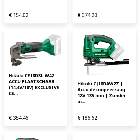
€
154,02
€
374,20
Hikoki CE18DSL W4Z 
ACCU PLAATSCHAAR 
Hikoki CJ18DAW2Z | 
(14,4V/18V) EXCLUSIVE 
Accu decoupeerzaag 
CE...
18V 135 mm | Zonder 
ac...
€
354,46
€
186,62