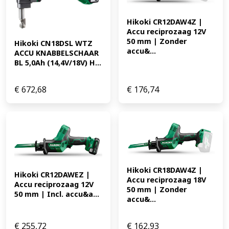
Hikoki CR12DAW4Z | 
Accu reciprozaag 12V 
50 mm | Zonder 
Hikoki CN18DSL WTZ 
accu&...
ACCU KNABBELSCHAAR 
BL 5,0Ah (14,4V/18V) H...
€
672,68
€
176,74
Hikoki CR18DAW4Z | 
Hikoki CR12DAWEZ | 
Accu reciprozaag 18V 
Accu reciprozaag 12V 
50 mm | Zonder 
50 mm | Incl. accu&a...
accu&...
€
255,72
€
162,93