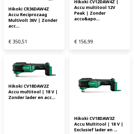
Hikoki CV12DAW4Z | 
Accu multitool 12V 
Hikoki CR36DAW4Z 
Peak | Zonder 
Accu Reciprozaag 
accu&apo...
Multivolt 36V | Zonder 
acc...
€
350,51
€
156,99
Hikoki CV18DAW2Z 
Accu multitool | 18 V | 
Zonder lader en acc...
Hikoki CV18DAW3Z 
Accu Multitool | 18 V | 
Exclusief lader en ...