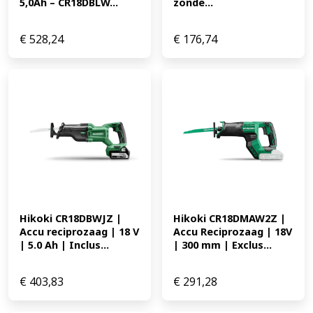
5,0Ah – CR18DBLW...
zonde...
€
528,24
€
176,74
Hikoki CR18DBWJZ | 
Hikoki CR18DMAW2Z | 
Accu reciprozaag | 18 V 
Accu Reciprozaag | 18V 
| 5.0 Ah | Inclus...
| 300 mm | Exclus...
€
403,83
€
291,28