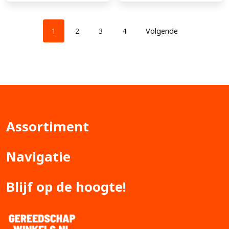
1
2
3
4
Volgende
Assortiment
Navigatie
Blijf op de hoogte!