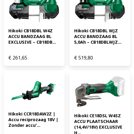
Hikoki CB18DBL W4Z 
Hikoki CB18DBL WJZ 
ACCU BANDZAAG BL 
ACCU BANDZAAG BL 
EXCLUSIVE – CB18DB...
5,0Ah – CB18DBLWJZ...
€
261,65
€
519,80
Hikoki CCR18DAW2Z | 
Hikoki CE18DSL W4SZ 
Accu reciprozaag 18V | 
ACCU PLAATSCHAAR 
Zonder accu'...
(14,4V/18V) EXCLUSIVE 
H...