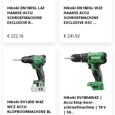
Hikoki DN18DSL L4Z 
Hikoki DN18DSL W2Z 
HAAKSE ACCU 
HAAKSE ACCU 
SCHROEFMACHINE 
SCHROEFMACHINE 
EXCLUSIVE R...
EXCLUSIVE HSC ...
€
222,16
€
241,92
Hikoki DV18DAW4Z | 
Hikoki DV12DD W4Z 
Accu klop-boor-
WCZ ACCU 
schroefmachine | 18 V 
KLOPBOORMACHINE BL 
| 50...