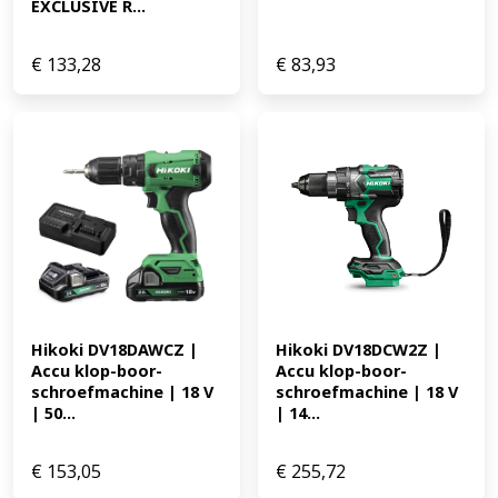
EXCLUSIVE R...
€
133,28
€
83,93
Hikoki DV18DAWCZ | 
Hikoki DV18DCW2Z | 
Accu klop-boor-
Accu klop-boor-
schroefmachine | 18 V 
schroefmachine | 18 V 
| 50...
| 14...
€
153,05
€
255,72