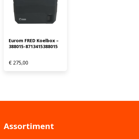
Eurom FRED Koelbox – 
388015-8713415388015
€
275,00
Assortiment