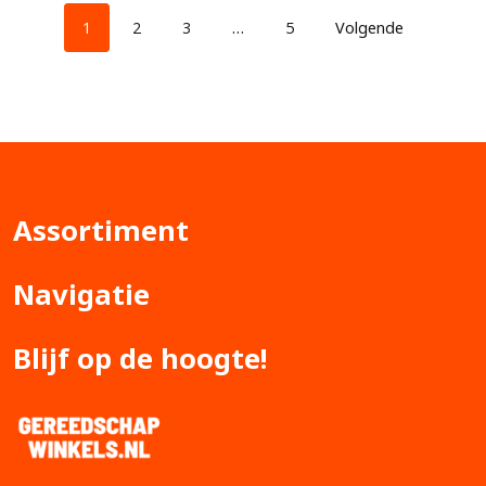
1
2
3
…
5
Volgende
Assortiment
Navigatie
Blijf op de hoogte!