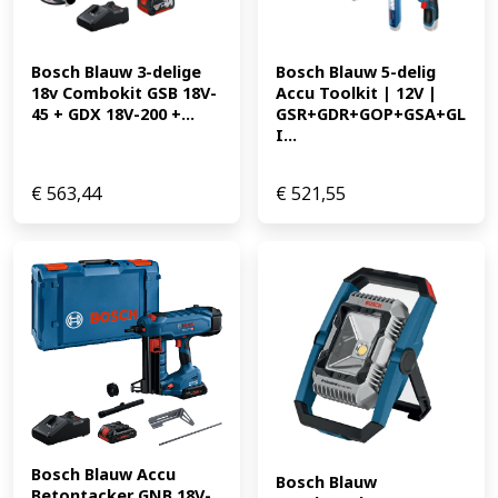
Bosch Blauw 3-delige 
Bosch Blauw 5-delig 
18v Combokit GSB 18V-
Accu Toolkit | 12V | 
45 + GDX 18V-200 +...
GSR+GDR+GOP+GSA+GL
I...
€
563,44
€
521,55
Bosch Blauw Accu 
Bosch Blauw 
Betontacker GNB 18V-