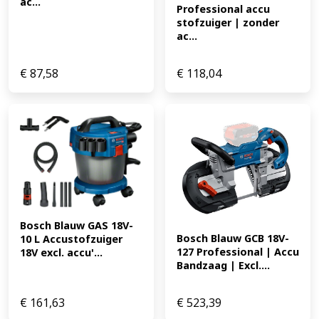
ac...
Professional accu 
stofzuiger | zonder 
ac...
€
87,58
€
118,04
Bosch Blauw GAS 18V-
Bosch Blauw GCB 18V-
10 L Accustofzuiger 
127 Professional | Accu 
18V excl. accu'...
Bandzaag | Excl....
€
161,63
€
523,39