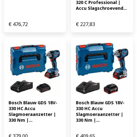
320 C Professional | 
Accu Slagschroevend...
€
476,72
€
227,83
Bosch Blauw GDS 18V-
Bosch Blauw GDS 18V-
330 HC Accu 
330 HC Accu 
Slagmoeraanzetter | 
Slagmoeraanzetter | 
330 Nm |...
330 Nm |...
€
379,00
€
409,65