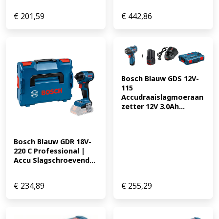
€
201,59
€
442,86
Bosch Blauw GDS 12V-
115 
Accudraaislagmoeraan
zetter 12V 3.0Ah...
Bosch Blauw GDR 18V-
220 C Professional | 
Accu Slagschroevend...
€
234,89
€
255,29