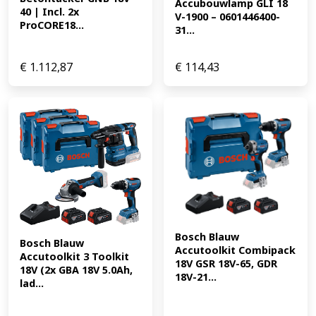
Accubouwlamp GLI 18 
40 | Incl. 2x 
V-1900 – 0601446400-
ProCORE18...
31...
€
1.112,87
€
114,43
Bosch Blauw 
Bosch Blauw 
Accutoolkit Combipack 
Accutoolkit 3 Toolkit 
18V GSR 18V-65, GDR 
18V (2x GBA 18V 5.0Ah, 
18V-21...
lad...