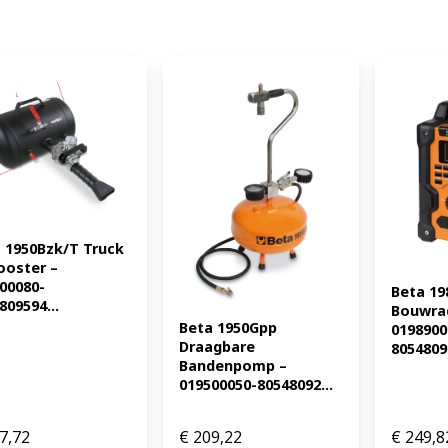
 1950Bzk/T Truck 
ooster – 
00080-
Beta 19
809594...
Bouwrad
Beta 1950Gpp 
0198900
Draagbare 
8054809
Bandenpomp – 
019500050-80548092...
7,72
€
209,22
€
249,8