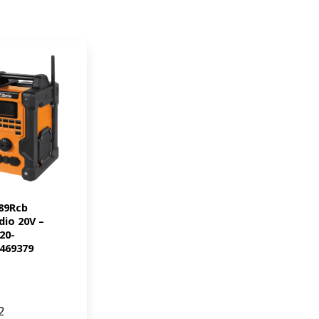
89Rcb 
io 20V – 
20-
469379
2