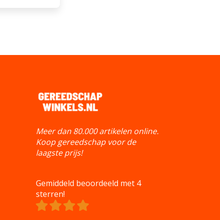
Meer dan 80.000 artikelen online.
Koop gereedschap voor de
laagste prijs!
Gemiddeld beoordeeld met 4
sterren!