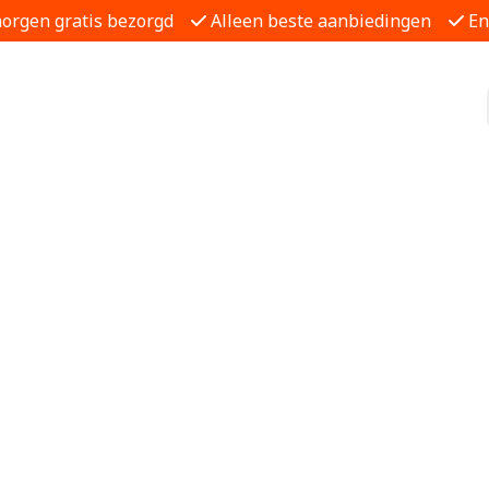
morgen gratis bezorgd
Alleen beste aanbiedingen
En